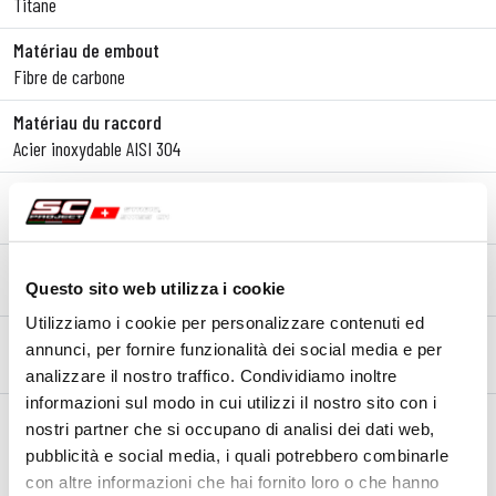
Titane
Matériau de embout
Fibre de carbone
Matériau du raccord
Acier inoxydable AISI 304
Type de Fixation
Support
Homologation – EC / ECE
Questo sito web utilizza i cookie
Oui - Approuvé pour un usage routier - Euro 5+
Utilizziamo i cookie per personalizzare contenuti ed
annunci, per fornire funzionalità dei social media e per
DESCRIPTION
CONTENU DU KIT
MANUEL D'INSTALLATION
analizzare il nostro traffico. Condividiamo inoltre
informazioni sul modo in cui utilizzi il nostro sito con i
Description
nostri partner che si occupano di analisi dei dati web,
La nouvelle
Honda CBR600RR
a réintroduit l’un des détails
pubblicità e social media, i quali potrebbero combinarle
stylistiques les plus emblématiques de tous les temps :
con altre informazioni che hai fornito loro o che hanno