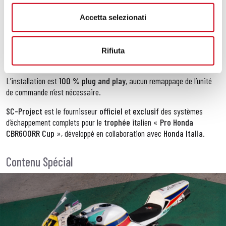
Paire de caches en
fibre de carbone
remplaçant intégralement
Accetta selezionati
ceux d’origine situés sur le côté du silencieux, permettant le
maintien du support de plaque d’immatriculation d’origine
Protection pare-chaleur en
fibre de carbone
, en remplacement
Rifiuta
de l’élément d’origine présent sur le tube de raccordement
L’installation est
100 % plug and play
, aucun remappage de l’unité
de commande n’est nécessaire.
SC-Project
est le fournisseur
officiel
et
exclusif
des systèmes
d’échappement complets pour le
trophée
italien «
Pro Honda
CBR600RR Cup
», développé en collaboration avec
Honda Italia
.
Contenu Spécial