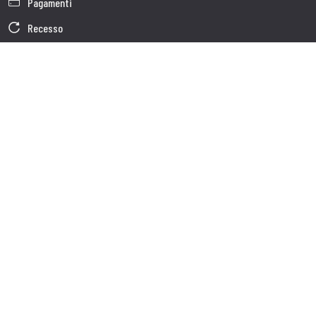
Pagamenti
Recesso
Garanzia
Condizioni generali di vendita
Informativa sul trattamento dei dati
Dati Societari
Cookie Policy
Chi siamo
Customer care
Spedizioni
Servizio clienti
Contatti