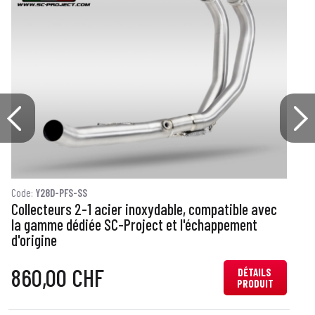
Code:
Y28D-PFS-SS
C
Collecteurs 2-1 acier inoxydable, compatible avec
C
la gamme dédiée SC-Project et l'échappement
d
d'origine
860,00 CHF
DÉTAILS
PRODUIT