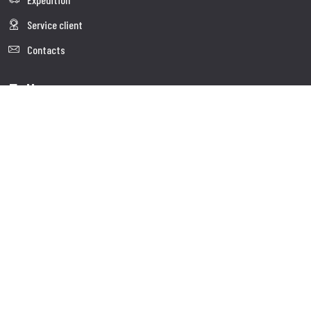
Service client
Contacts
Follow us
Visite le site corporate
Copyright© 2025 SCP distribution Sagl - Tous droits réservés. La
reproduction même partielle de tout matériel présent sur ce cite
est interdite.