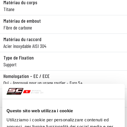
Matériau du corps
Titane
Matériau de embout
Fibre de carbone
Matériau du raccord
Acier inoxydable AISI 304
Type de Fixation
Support
Homologation – EC / ECE
Oui - Approuvé pour un usage routier - Euro 5+
Certificat d'homologation
Oui
Questo sito web utilizza i cookie
Notes
Version compatible avec les valises latérales.
Utilizziamo i cookie per personalizzare contenuti ed
annunci, per fornire funzionalità dei social media e per