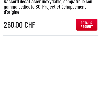
Raccord decat acier inoxydable, compatibile con
R
gamma dedicata SC-Project et échappement
d'origine
d
260,00 CHF
DÉTAILS
PRODUIT