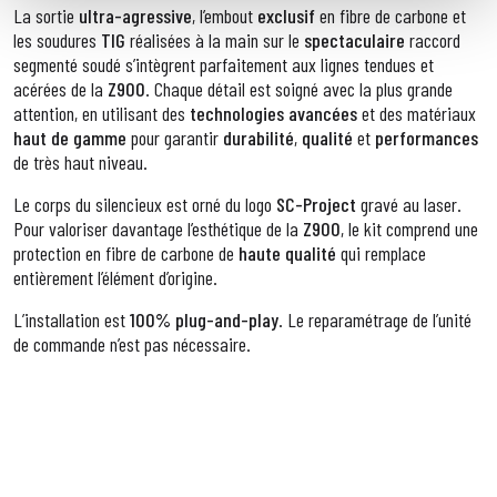
La sortie
ultra-agressive
, l’embout
exclusif
en fibre de carbone et
les soudures
TIG
réalisées à la main sur le
spectaculaire
raccord
segmenté soudé s’intègrent parfaitement aux lignes tendues et
acérées de la
Z900
. Chaque détail est soigné avec la plus grande
attention, en utilisant des
technologies avancées
et des matériaux
haut de gamme
pour garantir
durabilité
,
qualité
et
performances
de très haut niveau.
Le corps du silencieux est orné du logo
SC-Project
gravé au laser.
Pour valoriser davantage l’esthétique de la
Z900
, le kit comprend une
protection en fibre de carbone de
haute qualité
qui remplace
entièrement l’élément d’origine.
L’installation est
100% plug-and-play
. Le reparamétrage de l’unité
de commande n’est pas nécessaire.