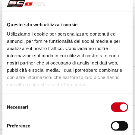
Titane
Matériau de embout
Fibre de carbone
Questo sito web utilizza i cookie
Matériau du raccord
Utilizziamo i cookie per personalizzare contenuti ed
Titane
annunci, per fornire funzionalità dei social media e per
analizzare il nostro traffico. Condividiamo inoltre
Type de Fixation
informazioni sul modo in cui utilizzi il nostro sito con i
Support
nostri partner che si occupano di analisi dei dati web,
pubblicità e social media, i quali potrebbero combinarle
Homologation – EC / ECE
con altre informazioni che hai fornito loro o che hanno
Oui - Approuvé pour un usage routier - Euro 5+
raccolto dal tuo utilizzo dei loro servizi.
Certificat d'homologation
Oui
Selezione
Necessari
del
Notes
consenso
*PROTECTION THERMIQUE EN FIBRE DE CARBONE INCLUSE
Preferenze