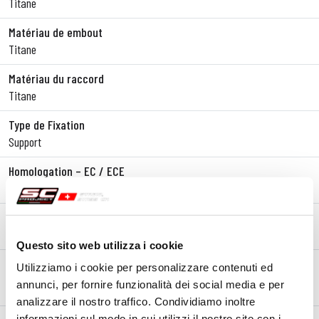
Titane
Matériau de embout
Titane
Matériau du raccord
Titane
Type de Fixation
Support
Homologation – EC / ECE
Oui - Approuvé pour un usage routier - Euro 5+
Certificat d'homologation
Oui
Questo sito web utilizza i cookie
Notes
Utilizziamo i cookie per personalizzare contenuti ed
*PROTECTION EN FIBRE DE CARBONE PAS INCLUE
annunci, per fornire funzionalità dei social media e per
analizzare il nostro traffico. Condividiamo inoltre
informazioni sul modo in cui utilizzi il nostro sito con i