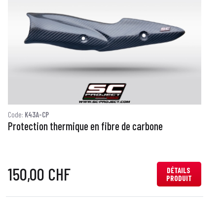
Code:
K43A-CP
C
Protection thermique en fibre de carbone
P
150,00 CHF
DÉTAILS
PRODUIT