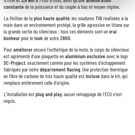
tr/min et
3,9 Nm
à 7700 tr/min, ainsi qu'une
amélioration
constante
de la puissance et du couple à bas et moyen régime.
La finition de la
plus haute qualité
, les soudures
TIG
réalisées à la
main dans un environnement protégé, la grille agressive en titane sur
la grande sortie du silencieux : tous ces éléments sont un
vrai
bonheur
pour le
look
de votre
Z900
.
Pour
améliorer
encore l'esthétique de la moto, le corps du silencieux
est agrémenté d'une plaquette en
aluminium exclusive
avec le logo
SC-Project
, exactement comme pour les systèmes d'échappement
fabriqués par notre
département Racing.
Une protection thermique
en fibre de carbone de très haute qualité est
incluse
dans le kit, qui
remplace entièrement celle d'origine.
L'installation est
plug and play
, aucun remappage de l'ECU n'est
requis.