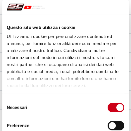
Matériau du corps
Fibre de carbone
Matériau de embout
Titane
Questo sito web utilizza i cookie
Utilizziamo i cookie per personalizzare contenuti ed
Matériau du raccord
annunci, per fornire funzionalità dei social media e per
Titane
analizzare il nostro traffico. Condividiamo inoltre
informazioni sul modo in cui utilizzi il nostro sito con i
Type de Fixation
nostri partner che si occupano di analisi dei dati web,
Support
pubblicità e social media, i quali potrebbero combinarle
Homologation – EC / ECE
con altre informazioni che hai fornito loro o che hanno
Oui - Approuvé pour un usage routier - Euro 5+
raccolto dal tuo utilizzo dei loro servizi.
Certificat d'homologation
Selezione
Oui
Necessari
del
Notes
consenso
PROTECTION THERMIQUE EN FIBRE DE CARBONE INCLUSE
Preferenze