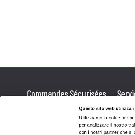
Commandes Sécurisées
Servi
Paiements
Expéd
Questo sito web utilizza i
Utilizziamo i cookie per pe
Résiliation
Servi
per analizzare il nostro tra
Garantie
Cont
con i nostri partner che si