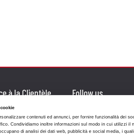
ce à la Clientèle
Follow us
ition
 cookie
rsonalizzare contenuti ed annunci, per fornire funzionalità dei so
ce client
ffico. Condividiamo inoltre informazioni sul modo in cui utilizzi il 
acts
 occupano di analisi dei dati web, pubblicità e social media, i qual