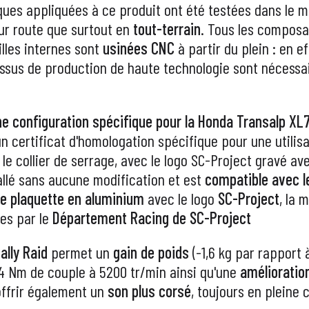
iques appliquées à ce produit ont été testées dans le m
sur route que surtout en
tout-terrain
. Tous les composa
lles internes sont
usinées CNC
à partir du plein : en e
sus de production de haute technologie sont nécessaire
e configuration spécifique pour la Honda Transalp XL
 certificat d'homologation spécifique pour une utilisat
e collier de serrage, avec le logo SC-Project gravé ave
tallé sans aucune modification et est
compatible avec le
se plaquette en aluminium
avec le logo
SC-Project
, la 
les par le
Département Racing de SC-Project
ally Raid
permet un
gain de poids
(-1,6 kg par rapport 
,4 Nm de couple à 5200 tr/min ainsi qu'une
amélioratio
offrir également un
son plus
corsé
, toujours en pleine