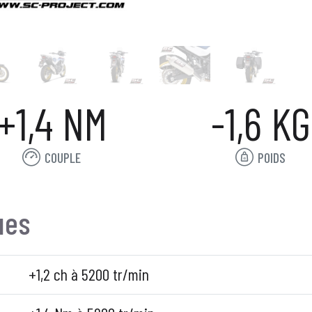
+1,4 NM
-1,6 KG
COUPLE
POIDS
ues
+1,2 ch à 5200 tr/min