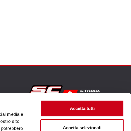
Visite le site corporate
Accetta tutti
cial media e
nostro sito
Accetta selezionati
i potrebbero