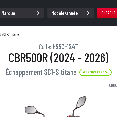
CHERCHE
SC1-S titane
Code:
H55C-124T
CBR500R (2024 - 2026)
Échappement SC1-S titane
APPROUVÉ EURO 5+
AGRA