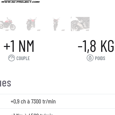
+1 NM
-1,8 KG
COUPLE
POIDS
ues
+0,9 ch à 7300 tr/min