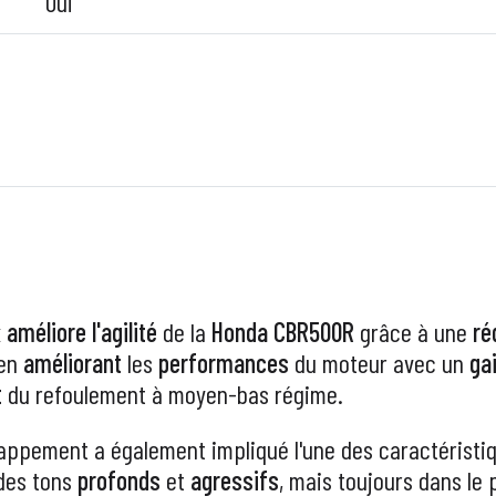
Oui
x
améliore l'agilité
de la
Honda CBR500R
grâce à une
ré
en
améliorant
les
performances
du moteur avec un
ga
t
du refoulement à moyen-bas régime.
happement a également impliqué l'une des caractéristi
des tons
profonds
et
agressifs
, mais toujours dans le