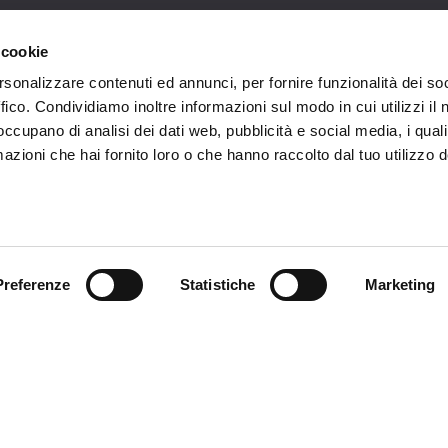
ce à la Clientèle
Follow us
 cookie
rsonalizzare contenuti ed annunci, per fornire funzionalità dei so
ition
ffico. Condividiamo inoltre informazioni sul modo in cui utilizzi il 
 occupano di analisi dei dati web, pubblicità e social media, i qual
ce client
azioni che hai fornito loro o che hanno raccolto dal tuo utilizzo d
acts
Preferenze
Statistiche
Marketing