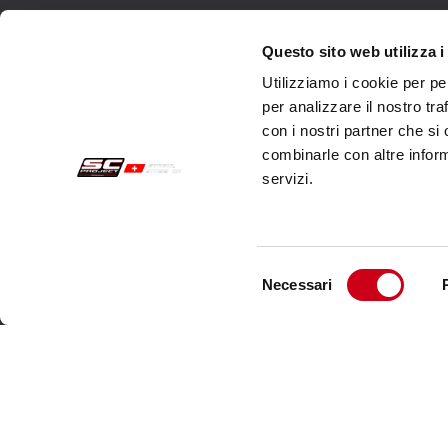
Commandes Sécurisées
Servi
Questo sito web utilizza i
Utilizziamo i cookie per pe
Paiements
Expéd
per analizzare il nostro tra
con i nostri partner che si
Résiliation
Servi
combinarle con altre inform
Garantie
Cont
servizi.
Conditions générales de vente
Informations sur le traitement des Données
Selezione
Données d'Entreprise
Necessari
del
consenso
Cookie Policy
Qui nous somes