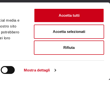
Accetta tutti
cial media e
Visite le site corporate
nostro sito
Accetta selezionati
i potrebbero
ei loro
Rifiuta
Mostra dettagli