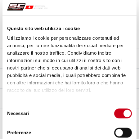
Fibre de carbone
Matériau de embout
Fibre de carbone
Questo sito web utilizza i cookie
Matériau du raccord
Utilizziamo i cookie per personalizzare contenuti ed
Acier inoxydable AISI 304
annunci, per fornire funzionalità dei social media e per
analizzare il nostro traffico. Condividiamo inoltre
Type de Fixation
informazioni sul modo in cui utilizzi il nostro sito con i
Support
nostri partner che si occupano di analisi dei dati web,
Homologation – EC / ECE
pubblicità e social media, i quali potrebbero combinarle
Oui - Approuvé pour un usage routier - Euro 5+
con altre informazioni che hai fornito loro o che hanno
raccolto dal tuo utilizzo dei loro servizi.
Certificat d'homologation
Oui
Selezione
Necessari
Notes
del
Compatible avec les valises d'origine
consenso
Preferenze