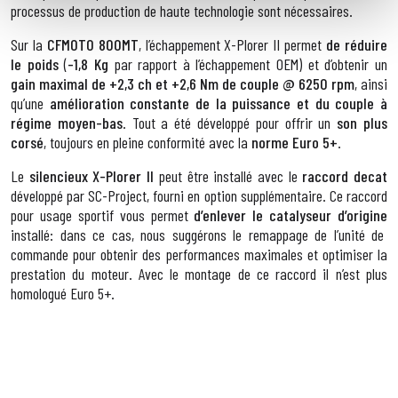
processus de production de haute technologie sont nécessaires.
Sur la
CFMOTO 800MT
, l’échappement X-Plorer II permet
de réduire
le poids
(
-1,8 Kg
par rapport à l’échappement OEM) et d’obtenir un
gain maximal de +2,3 ch et +2,6 Nm de couple @ 6250 rpm
, ainsi
qu’une
amélioration constante de la puissance et du couple à
régime moyen-bas
. Tout a été développé pour offrir un
son plus
corsé
, toujours en pleine conformité avec la
norme Euro 5+
.
Le
silencieux X-Plorer II
peut être installé avec le
raccord decat
développé par SC-Project, fourni en option supplémentaire. Ce raccord
pour usage sportif vous permet
d’enlever
le catalyseur d’origine
installé: dans ce cas, nous suggérons le remappage de l’unité de
commande pour obtenir des performances maximales et optimiser la
prestation du moteur. Avec le montage de ce raccord il n’est plus
homologué Euro 5+.