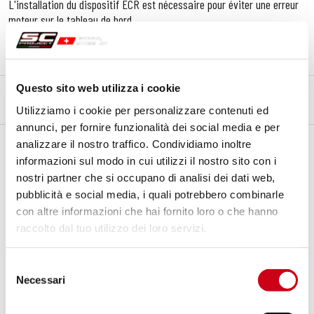
L'installation du dispositif ECR est nécessaire pour éviter une erreur
moteur sur le tableau de bord.
Visitez la page dédiée au
Partnership
entre
SC-Project
et
Aprilia
Questo sito web utilizza i cookie
Utilizziamo i cookie per personalizzare contenuti ed
DESCRIPTION
CONTENU DU KIT
annunci, per fornire funzionalità dei social media e per
Description
analizzare il nostro traffico. Condividiamo inoltre
informazioni sul modo in cui utilizzi il nostro sito con i
SC-Project
a déployé toute l'expérience acquise au cours de sa
longue collaboration avec
Aprilia Racing
pour développer cette ligne
nostri partner che si occupano di analisi dei dati web,
complète équipée de l'emblématique silencieux en fibre de carbone
pubblicità e social media, i quali potrebbero combinarle
CR-T, dédié à l'
Aprilia Tuono 660 M.Y. 2025
.
con altre informazioni che hai fornito loro o che hanno
raccolto dal tuo utilizzo dei loro servizi.
Tout a été développé pour offrir les
meilleures performances
ainsi
qu'une
augmentation
significative
de l'agilité
de l'
Aprilia Tuono
660
, grâce à une
réduction
de poids
extraordinaire
de plus de
-60
Selezione
Necessari
%
(par rapport à l’original) et un
gain de
performance
incroyable
de
del
2,9
ch à
8000
tr/min et
2,6
Nm à
8000
tr/min. Les collecteurs en
consenso
titane à section variable sont calibrés pour
améliorer
le couple et la