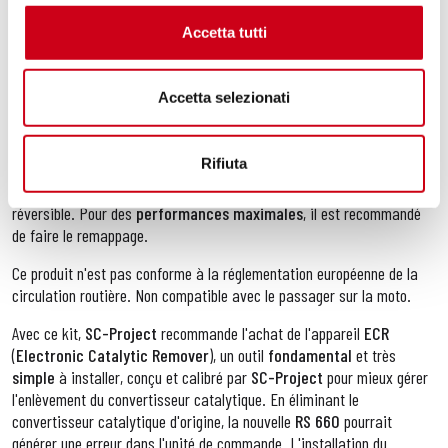
que la soudure
TIG
effectuée dans un environnement contrôlé et les
Accetta tutti
bagues usinées à partir du plein à l'aide
de l'usinage CNC
, ce qui
rend l'assemblage
extrêmement
simple. Le corps du silencieux est
disponible en
fibre de carbone
ou
en titane
et est enrichi d'une
Accetta selezionati
précieuse plaquette d'aluminium avec le logo
SC-Project
, la même
que celle utilisée sur les échappements de notre
département
Racing
.
Rifiuta
L'installation du kit est entièrement
plug and play
et est totalement
réversible. Pour des
performances maximales
, il est recommandé
de faire le remappage.
Ce produit n'est pas conforme à la réglementation européenne de la
circulation routière. Non compatible avec le passager sur la moto.
Avec ce kit,
SC-Project
recommande l'achat de l'appareil
ECR
(
Electronic Catalytic Remover
), un outil
fondamental
et très
simple
à installer, conçu et calibré par
SC-Project
pour mieux gérer
l'enlèvement du convertisseur catalytique. En éliminant le
convertisseur catalytique d'origine, la nouvelle
RS 660
pourrait
générer une erreur dans l'unité de commande. L'installation du