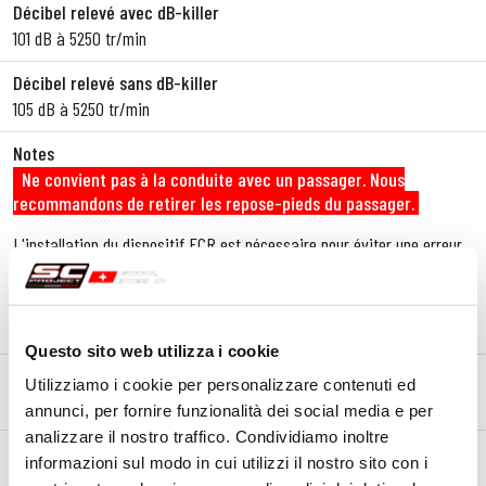
Décibel relevé avec dB-killer
101 dB à 5250 tr/min
Décibel relevé sans dB-killer
105 dB à 5250 tr/min
Notes
Ne convient pas à la conduite avec un passager. Nous
recommandons de retirer les repose-pieds du passager.
L'installation du dispositif ECR est nécessaire pour éviter une erreur
moteur sur le tableau de bord.
Visitez la page dédiée au
Partnership
entre
SC-Project
et
Aprilia
Questo sito web utilizza i cookie
Utilizziamo i cookie per personalizzare contenuti ed
DESCRIPTION
CONTENU DU KIT
annunci, per fornire funzionalità dei social media e per
analizzare il nostro traffico. Condividiamo inoltre
Description
informazioni sul modo in cui utilizzi il nostro sito con i