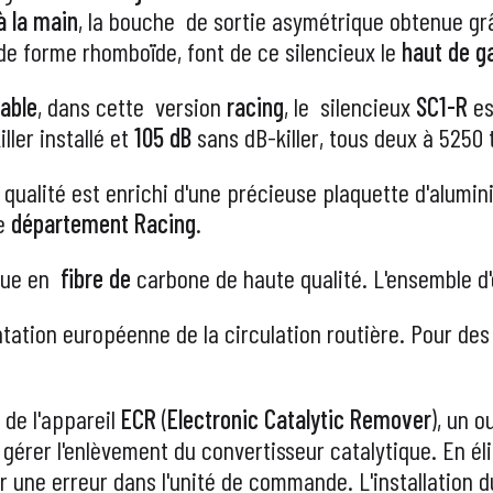
à la main
, la bouche de sortie asymétrique obtenue g
 de forme rhomboïde, font de ce silencieux le
haut de 
able
, dans cette version
racing
, le silencieux
SC1-R
es
ller installé et
105 dB
sans dB-killer, tous deux à 5250 
 qualité est
enrichi d'une précieuse plaquette d'alumin
re
département Racing
.
que en
fibre de
carbone de haute qualité. L'ensemble 
tation européenne de la circulation routière. Pour de
de l'appareil
ECR
(
Electronic Catalytic Remover
), un o
gérer l'enlèvement du convertisseur catalytique. En él
r une erreur dans l'unité de commande. L'installation d