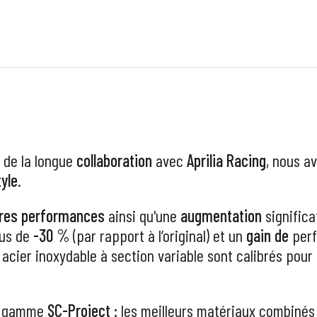
 de la longue
collaboration
avec
Aprilia Racing
, nous a
tyle
.
ures performances
ainsi qu'une
augmentation
significa
lus de
-30 %
(par rapport à l’original) et un
gain de
per
 acier inoxydable à section variable sont calibrés pour
la gamme
SC-Project :
les meilleurs matériaux combinés 