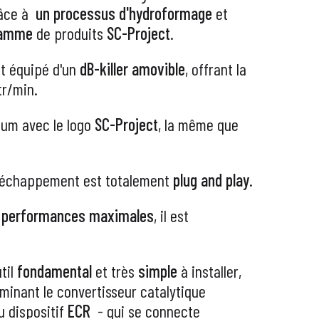
râce à
un processus d'hydroformage
et
gamme
de produits
SC-Project
.
t équipé d'un
dB-killer amovible
, offrant la
tr/min.
ium avec le logo
SC-Project
, la même que
d'échappement est totalement
plug and play
.
s
performances maximales
, il est
util
fondamental
et très
simple
à installer,
iminant le convertisseur catalytique
u dispositif
ECR
- qui se connecte