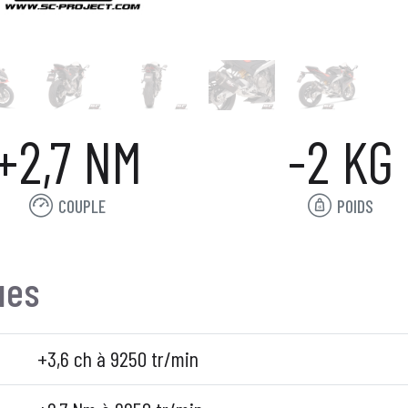
+2,7 NM
-2 KG
COUPLE
POIDS
ues
+3,6 ch à 9250 tr/min