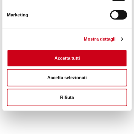
Compare
POUR LA COURSE UNIQUEMENT
Marketing
Code:
V-ECR10
ECR+ (Electronic Catalytic Remover)
pour Vespa
Mostra dettagli
260,00 CHF
DÉTAILS
PRODUIT
Accetta tutti
Accetta selezionati
Rifiuta