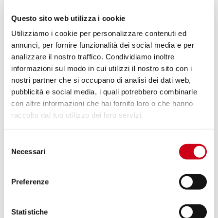
Code:
T-ECR10
Questo sito web utilizza i cookie
ECR+ (Electronic Catalytic Remover)
Utilizziamo i cookie per personalizzare contenuti ed
pour Triumph
annunci, per fornire funzionalità dei social media e per
analizzare il nostro traffico. Condividiamo inoltre
260,00 CHF
informazioni sul modo in cui utilizzi il nostro sito con i
DÉTAILS
PRODUIT
nostri partner che si occupano di analisi dei dati web,
pubblicità e social media, i quali potrebbero combinarle
con altre informazioni che hai fornito loro o che hanno
Compare
POUR LA COURSE UNIQUEMENT
raccolto dal tuo utilizzo dei loro servizi.
Code:
Y-ECR10
ECR+ (Electronic Catalytic Remover)
Selezione
pour Yamaha
Necessari
del
consenso
260,00 CHF
Preferenze
DÉTAILS
PRODUIT
Statistiche