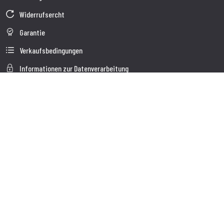
Widerrufsercht
Garantie
Verkaufsbedingungen
Informationen zur Datenverarbeitung
Unternehmensdaten
Cookie-Richtlinie
Über uns
Kundendienst
Sendung
Kundendienst
Kontakte