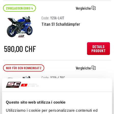
Vergleiche
ZUGELASSEN EURO 4
Code:
Y21A-L41T
Titan S1 Schalldämpfer
590,00 CHF
DETAILS
PRODUKT
Vergleiche
NUR FÜR DEN RENNEINSATZ
Code:
Y21A-L36C
Kohlefaser CR-T Schalldämpfer,
Niedrige position
Questo sito web utilizza i cookie
590,00 CHF
DETAILS
Utilizziamo i cookie per personalizzare contenuti ed
PRODUKT