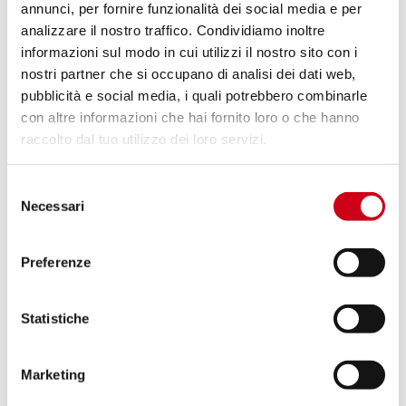
annunci, per fornire funzionalità dei social media e per
analizzare il nostro traffico. Condividiamo inoltre
Vergleiche
NUR FÜR DEN RENNEINSATZ
informazioni sul modo in cui utilizzi il nostro sito con i
nostri partner che si occupano di analisi dei dati web,
Code:
Y21A-H36C
pubblicità e social media, i quali potrebbero combinarle
Kohlefaser CR-T Schalldämpfer, Hohe
con altre informazioni che hai fornito loro o che hanno
position
raccolto dal tuo utilizzo dei loro servizi.
590,00 CHF
DETAILS
Selezione
PRODUKT
Necessari
del
consenso
Vergleiche
NUR FÜR DEN RENNEINSATZ
Preferenze
Code:
Y21A-H36T
Titan CR-T Schalldämpfer, Hohe position
Statistiche
Marketing
DETAILS