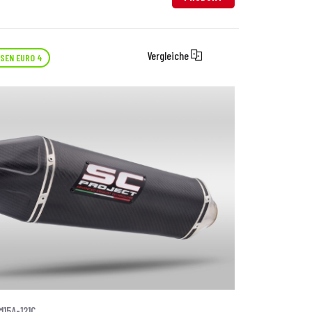
Vergleiche
SEN EURO 4
M15A-121C