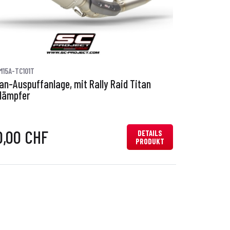
M15A-TC101T
tan-Auspuffanlage, mit Rally Raid Titan
dämpfer
0,00 CHF
DETAILS
PRODUKT