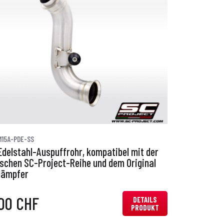
M15A-PDE-SS
Edelstahl-Auspuffrohr, kompatibel mit der
ischen SC-Project-Reihe und dem Original
dämpfer
00 CHF
DETAILS
PRODUKT