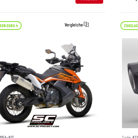
Vergleiche
SEN EURO 4
ZUGELAS
15A-91T
Code:
KT