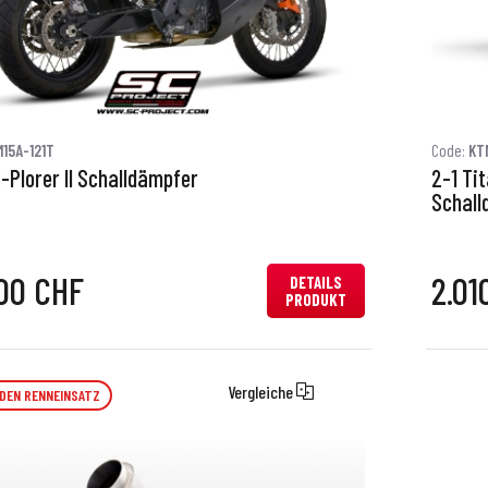
15A-121T
Code:
KT
-Plorer II Schalldämpfer
2-1 Ti
Schall
00 CHF
2.01
DETAILS
PRODUKT
Vergleiche
 DEN RENNEINSATZ