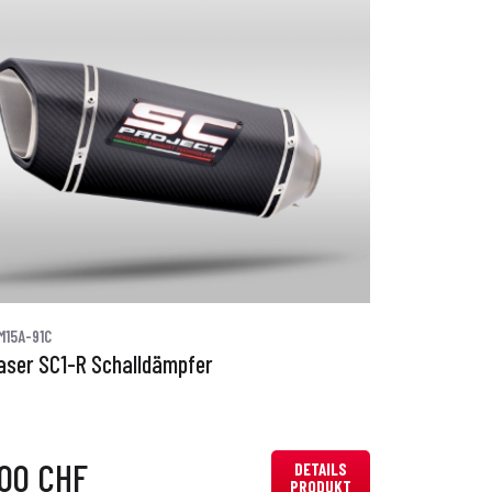
M15A-91C
aser SC1-R Schalldämpfer
,00 CHF
DETAILS
PRODUKT