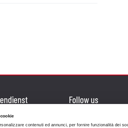
endienst
Follow us
ung
 cookie
endienst
rsonalizzare contenuti ed annunci, per fornire funzionalità dei so