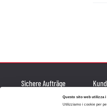
Sichere Aufträge
Kund
Zahlungen
Send
Questo sito web utilizza i
Widerrufsercht
Kund
Utilizziamo i cookie per pe