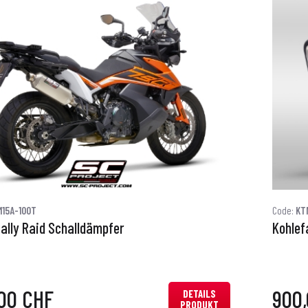
15A-100T
Code:
KT
Rally Raid Schalldämpfer
Kohlef
00 CHF
900
DETAILS
PRODUKT