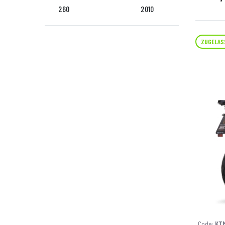
260
2010
ZUGELAS
Code:
KTM