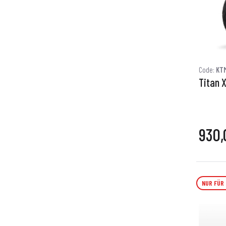
Code:
KTM
Titan X
930,
NUR FÜR