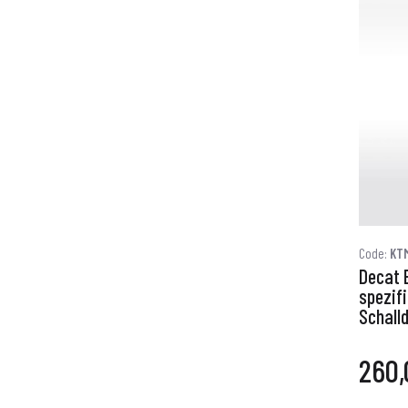
Code:
KT
Decat 
spezif
Schall
260,