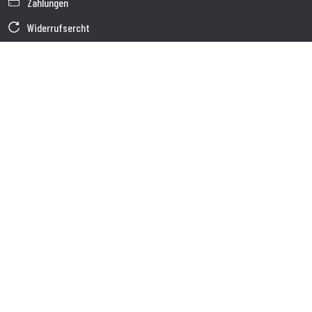
Zahlungen
Widerrufsercht
Garantie
Verkaufsbedingungen
Informationen zur Datenverarbeitung
Unternehmensdaten
Cookie-Richtlinie
Über uns
Kundendienst
Sendung
Kundendienst
Kontakte