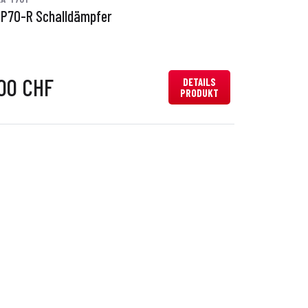
GP70-R Schalldämpfer
00 CHF
DETAILS
PRODUKT