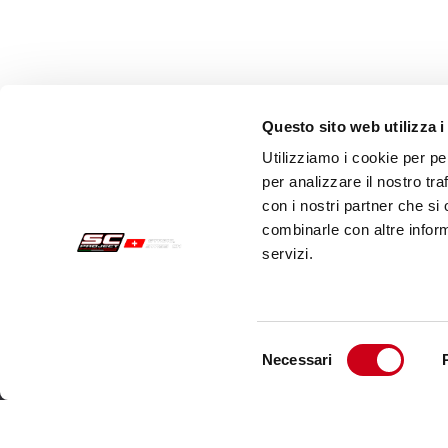
Questo sito web utilizza i
Utilizziamo i cookie per pe
per analizzare il nostro tra
con i nostri partner che si
combinarle con altre inform
servizi.
Sichere Aufträge
Kund
Zahlungen
Send
Selezione
Necessari
Widerrufsercht
Kund
del
consenso
Garantie
Kont
Verkaufsbedingungen