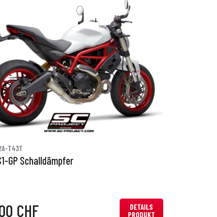
2A-T43T
S1-GP Schalldämpfer
,00 CHF
DETAILS
PRODUKT