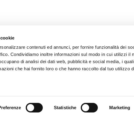
 cookie
rsonalizzare contenuti ed annunci, per fornire funzionalità dei so
ffico. Condividiamo inoltre informazioni sul modo in cui utilizzi il 
 occupano di analisi dei dati web, pubblicità e social media, i qual
azioni che hai fornito loro o che hanno raccolto dal tuo utilizzo d
endienst
Follow us
ung
Preferenze
Statistiche
Marketing
endienst
akte