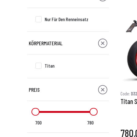
Nur Für Den Renneinsatz
KÖRPERMATERIAL
Titan
PREIS
Code:
D3
Titan 
700
780
780,