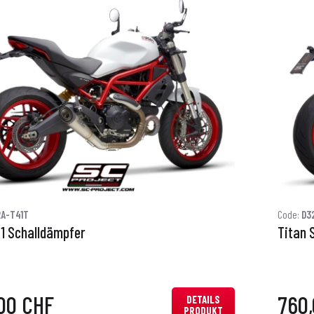
2A-T41T
Code:
D3
S1 Schalldämpfer
Titan 
00 CHF
760
DETAILS
PRODUKT