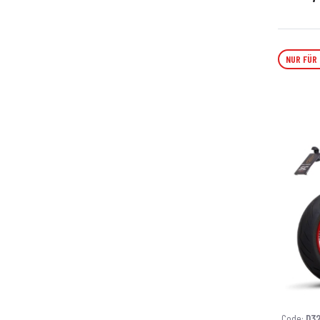
NUR FÜR
Code:
D3