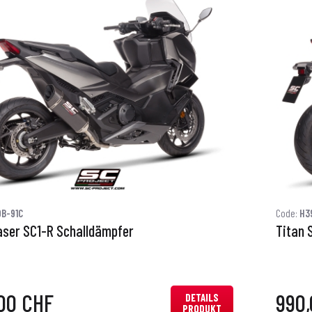
B-91C
Code:
H3
aser SC1-R Schalldämpfer
Titan 
00 CHF
990
DETAILS
PRODUKT