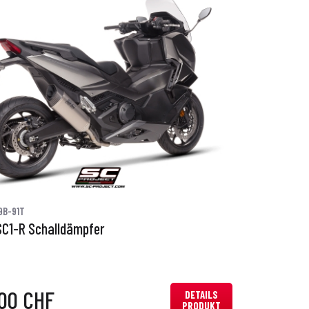
9B-91T
SC1-R Schalldämpfer
,00 CHF
DETAILS
PRODUKT