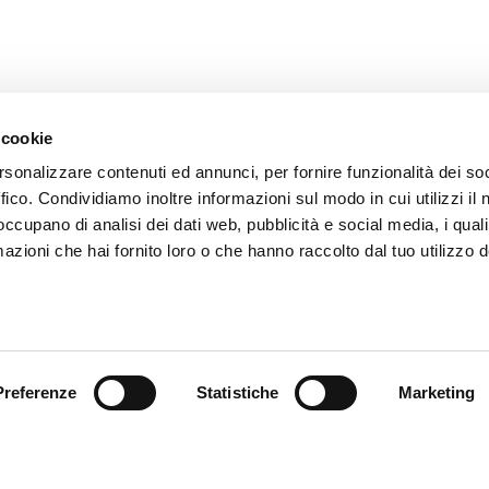
 cookie
rsonalizzare contenuti ed annunci, per fornire funzionalità dei so
ffico. Condividiamo inoltre informazioni sul modo in cui utilizzi il 
 occupano di analisi dei dati web, pubblicità e social media, i qual
azioni che hai fornito loro o che hanno raccolto dal tuo utilizzo d
endienst
Follow us
ung
Preferenze
Statistiche
Marketing
endienst
akte