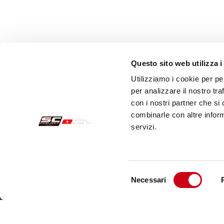
Questo sito web utilizza i
Utilizziamo i cookie per pe
per analizzare il nostro tra
con i nostri partner che si
combinarle con altre inform
servizi.
Sichere Aufträge
Kund
Zahlungen
Send
Selezione
Necessari
Widerrufsercht
Kund
del
consenso
Garantie
Kont
Verkaufsbedingungen