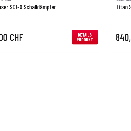
aser SC1-X Schalldämpfer
Titan 
00 CHF
840
DETAILS
PRODUKT