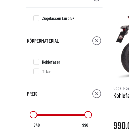
Zugelassen Euro 5+
KÖRPERMATERIAL
Kohlefaser
Titan
Code:
H39
PREIS
Kohlef
990,
840
990