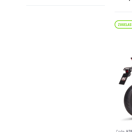
ZUGELAS
Code:
H39