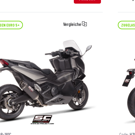
Vergleiche
SEN EURO 5+
ZUGELAS
B-181C
Code:
H3