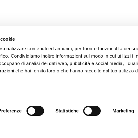
 cookie
rsonalizzare contenuti ed annunci, per fornire funzionalità dei so
ffico. Condividiamo inoltre informazioni sul modo in cui utilizzi il 
 occupano di analisi dei dati web, pubblicità e social media, i qual
azioni che hai fornito loro o che hanno raccolto dal tuo utilizzo d
endienst
Follow us
ung
Preferenze
Statistiche
Marketing
endienst
akte