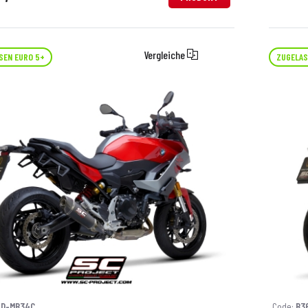
Vergleiche
SEN EURO 5+
ZUGELAS
6D-MB34C
Code:
B3