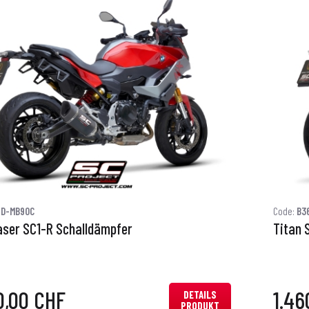
6D-MB90C
Code:
B3
aser SC1-R Schalldämpfer
Titan 
0,00 CHF
1.46
DETAILS
PRODUKT