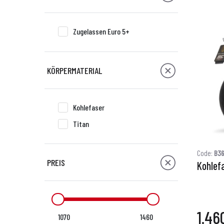
Zugelassen Euro 5+
KÖRPERMATERIAL
Kohlefaser
Titan
Code:
B3
PREIS
Kohlef
1.46
1070
1460