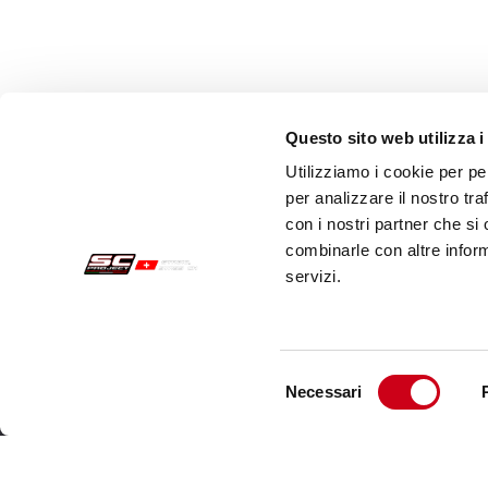
Questo sito web utilizza i
Utilizziamo i cookie per pe
per analizzare il nostro tra
con i nostri partner che si
combinarle con altre inform
servizi.
Sichere Aufträge
Kund
Zahlungen
Send
Selezione
Necessari
Widerrufsercht
Kund
del
consenso
Garantie
Kont
Verkaufsbedingungen