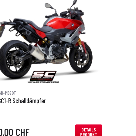
6D-MB90T
SC1-R Schalldämpfer
0,00 CHF
DETAILS
PRODUKT