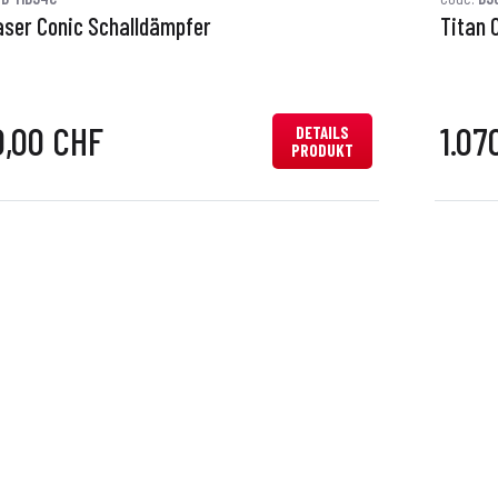
aser Conic Schalldämpfer
Titan 
0,00 CHF
1.07
DETAILS
PRODUKT