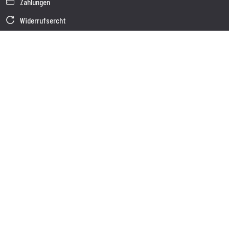
Zahlungen
Widerrufsercht
Garantie
Verkaufsbedingungen
Informationen zur Datenverarbeitung
Unternehmensdaten
Cookie-Richtlinie
Über uns
Kundendienst
Sendung
Kundendienst
Kontakte