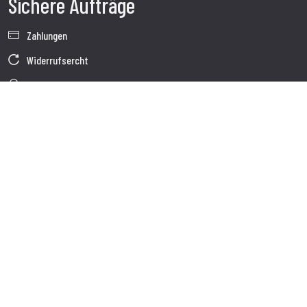
Sichere Aufträge
Zahlungen
Widerrufsercht
Garantie
Verkaufsbedingungen
Informationen zur Datenverarbeitung
Unternehmensdaten
Cookie-Richtlinie
Über uns
Kundendienst
Sendung
Kundendienst