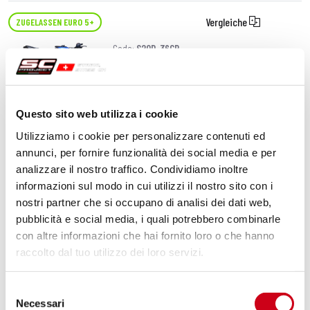
Vergleiche
ZUGELASSEN EURO 5+
Code:
S20D-36CR
Kohlefaser CR-T Schalldämpfer, mit
Schutzgitter
Questo sito web utilizza i cookie
770,00 CHF
DETAILS
Utilizziamo i cookie per personalizzare contenuti ed
PRODUKT
annunci, per fornire funzionalità dei social media e per
analizzare il nostro traffico. Condividiamo inoltre
Vergleiche
ZUGELASSEN EURO 5+
informazioni sul modo in cui utilizzi il nostro sito con i
nostri partner che si occupano di analisi dei dati web,
Code:
S20D-36TR
pubblicità e social media, i quali potrebbero combinarle
Titan CR-T Schalldämpfer, mit
con altre informazioni che hai fornito loro o che hanno
Schutzgitter
raccolto dal tuo utilizzo dei loro servizi.
DETAILS
Selezione
PRODUKT
Necessari
del