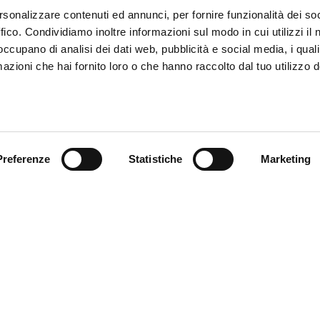
rsonalizzare contenuti ed annunci, per fornire funzionalità dei so
ffico. Condividiamo inoltre informazioni sul modo in cui utilizzi il 
 occupano di analisi dei dati web, pubblicità e social media, i qual
azioni che hai fornito loro o che hanno raccolto dal tuo utilizzo d
Preferenze
Statistiche
Marketing
endienst
Follow us
ung
endienst
akte