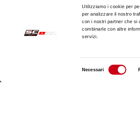
Utilizziamo i cookie per pe
per analizzare il nostro tra
con i nostri partner che si
combinarle con altre inform
servizi.
Selezione
Necessari
del
Sichere Aufträge
Kund
consenso
Zahlungen
Send
Widerrufsercht
Kund
Garantie
Kont
Verkaufsbedingungen
Informationen zur Datenverarbeitung