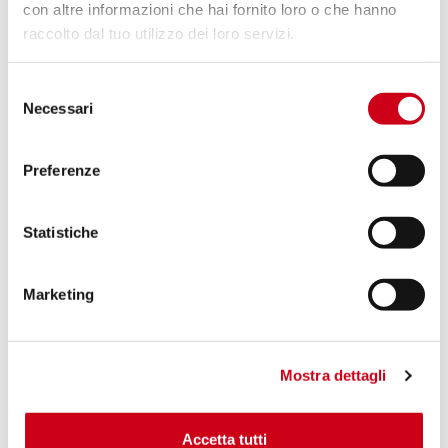
con altre informazioni che hai fornito loro o che hanno
raccolto dal tuo utilizzo dei loro servizi.
Vergleiche
ZUGELASSEN EURO 4
Selezione
Code:
KTM10B-34T
Necessari
del
Titan Conic Schalldämpfer
consenso
Preferenze
590,00 CHF
DETAILS
PRODUKT
Statistiche
Marketing
Mostra dettagli
Accetta tutti