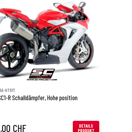
8A-HT91T
SC1-R Schalldämpfer, Hohe position
0,00 CHF
DETAILS
PRODUKT