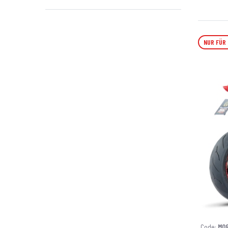
NUR FÜR
Code:
M0