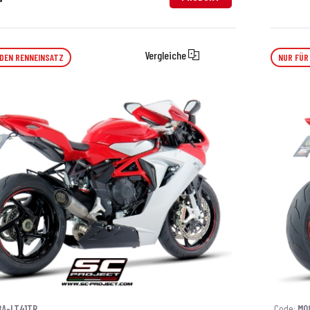
Vergleiche
 DEN RENNEINSATZ
NUR FÜR
8A-LT41TR
Code:
M0