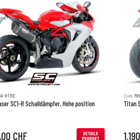
8A-HT91C
Code:
M0
aser SC1-R Schalldämpfer, Hohe position
Titan 
0,00 CHF
1.19
DETAILS
PRODUKT