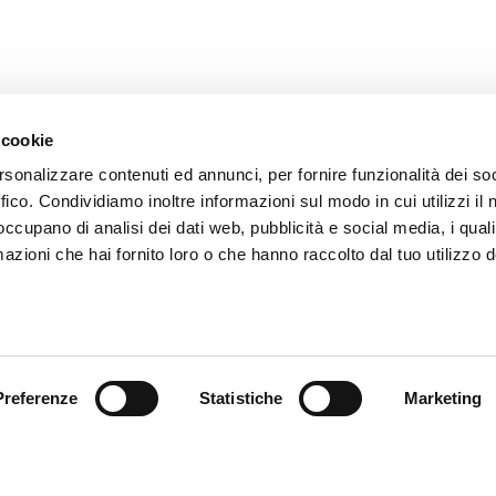
 cookie
rsonalizzare contenuti ed annunci, per fornire funzionalità dei so
ffico. Condividiamo inoltre informazioni sul modo in cui utilizzi il 
 occupano di analisi dei dati web, pubblicità e social media, i qual
azioni che hai fornito loro o che hanno raccolto dal tuo utilizzo d
endienst
Follow us
ung
Preferenze
Statistiche
Marketing
endienst
akte