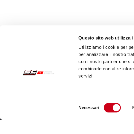
Questo sito web utilizza i
Utilizziamo i cookie per pe
per analizzare il nostro tra
con i nostri partner che si
combinarle con altre inform
servizi.
Sichere Aufträge
Kund
Zahlungen
Send
Selezione
Necessari
Widerrufsercht
Kund
del
consenso
Garantie
Kont
Verkaufsbedingungen