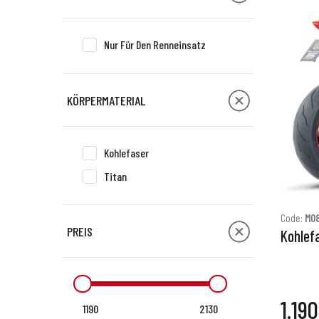
Nur Für Den Renneinsatz
KÖRPERMATERIAL
Kohlefaser
Titan
Code:
M0
PREIS
Kohlef
1.19
1190
2130