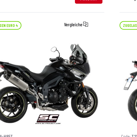
Vergleiche
SEN EURO 4
ZUGELAS
1A-H85T
Code:
T2