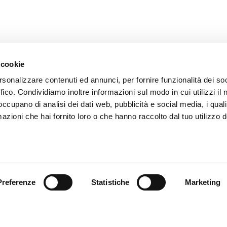
 cookie
rsonalizzare contenuti ed annunci, per fornire funzionalità dei so
ffico. Condividiamo inoltre informazioni sul modo in cui utilizzi il 
 occupano di analisi dei dati web, pubblicità e social media, i qual
azioni che hai fornito loro o che hanno raccolto dal tuo utilizzo d
endienst
Follow us
ung
Preferenze
Statistiche
Marketing
endienst
akte