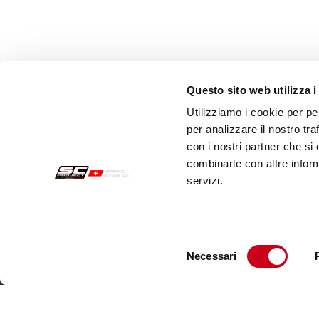
Questo sito web utilizza i
Utilizziamo i cookie per pe
per analizzare il nostro tra
con i nostri partner che si
combinarle con altre inform
servizi.
Sichere Aufträge
Kund
Zahlungen
Send
Selezione
Necessari
Widerrufsercht
Kund
del
consenso
Garantie
Kont
Verkaufsbedingungen