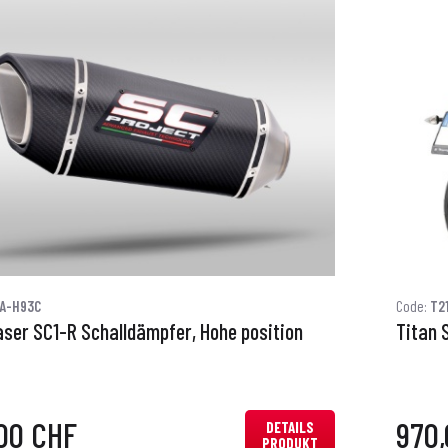
1A-H93C
Code:
T2
aser SC1-R Schalldämpfer, Hohe position
Titan 
00 CHF
970
DETAILS
PRODUKT