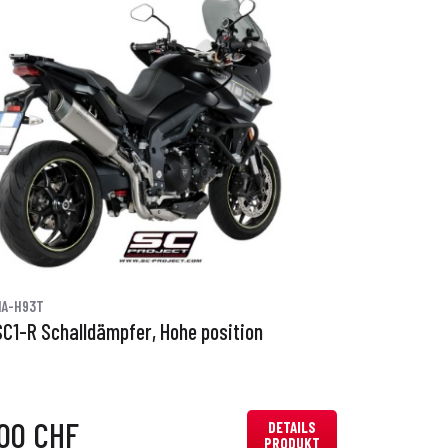
1A-H93T
SC1-R Schalldämpfer, Hohe position
,00 CHF
DETAILS
PRODUKT