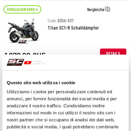
Vergleiche
ZUGELASSEN EURO 4
Code:
B35A-93T
Titan SC1-R Schalldämpfer
1.070,00 CHF
DETAILS
PRODUKT
Vergleiche
ZUGELASSEN EURO 4
Questo sito web utilizza i cookie
Code:
B35A-122C
Utilizziamo i cookie per personalizzare contenuti ed
Kohlefaser X-Plorer II Schalldämpfer
annunci, per fornire funzionalità dei social media e per
analizzare il nostro traffico. Condividiamo inoltre
informazioni sul modo in cui utilizzi il nostro sito con i
nostri partner che si occupano di analisi dei dati web,
970,00 CHF
DETAILS
pubblicità e social media, i quali potrebbero combinarle
PRODUKT