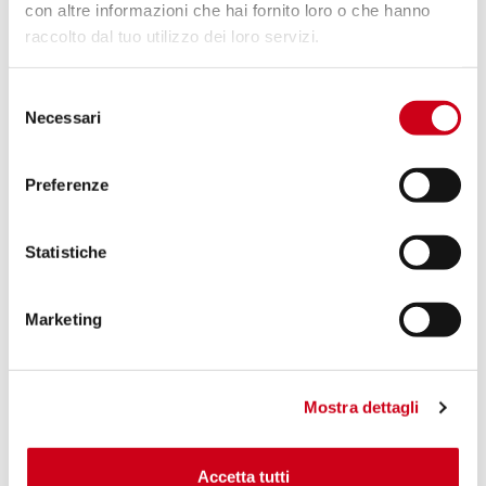
con altre informazioni che hai fornito loro o che hanno
raccolto dal tuo utilizzo dei loro servizi.
Vergleiche
ZUGELASSEN EURO 4
Selezione
Code:
B35A-122T
Necessari
del
Titan X-Plorer II Schalldämpfer
consenso
Preferenze
970,00 CHF
DETAILS
PRODUKT
Statistiche
Marketing
Mostra dettagli
Accetta tutti