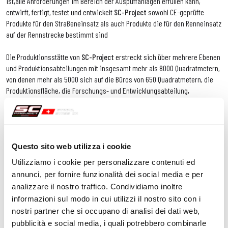
ist,alle Anforderungen im Bereich der Auspuffanlagen erfüllen kann,
entwirft, fertigt, testet und entwickelt
SC-Project
sowohl CE-geprüfte
Produkte für den Straßeneinsatz als auch Produkte die für den Renneinsatz
auf der Rennstrecke bestimmt sind
Die Produktionsstätte von
SC-Project
erstreckt sich über mehrere Ebenen
und Produktionsabteilungen mit insgesamt mehr als 8000 Quadratmetern,
von denen mehr als 5000 sich auf die Büros von 650 Quadratmetern, die
Produktionsfläche, die Forschungs- und Entwicklungsabteilung,
Test-/Testräume und Lager mit angrenzender Versand- und
Logistikabteilung verteilen. Die neue Produktionsabteilung ist mit
hochmodernen automatischen und halbautomatischen Maschinen
ausgestattet, um ein Endprodukt auf höchstem Qualitäts- und
Technologieniveau zu produzieren, das man so auf dem Markt finden kann.
Questo sito web utilizza i cookie
Utilizziamo i cookie per personalizzare contenuti ed
Im Hinblick auf die ökologische Nachhaltigkeit und die Nutzung alternativer
annunci, per fornire funzionalità dei social media e per
Energiequellen hat die Advanced Group S.R.L. - Inhaber der Marke
SC-
analizzare il nostro traffico. Condividiamo inoltre
Project
in der neuen großen Produktionsstätte eine innovative
informazioni sul modo in cui utilizzi il nostro sito con i
Photovoltaikanlage, die den Energieverbrauch ihrer Produktion vollständig
nostri partner che si occupano di analisi dei dati web,
kompensiert und ein Projekt zur technologischen Innovation im Bereich
pubblicità e social media, i quali potrebbero combinarle
Energieeffizienz abschließt 360 °. Die Photovoltaikanlage ist perfekt auf