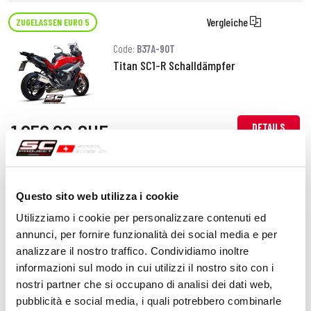
Vergleiche
ZUGELASSEN EURO 5
Code:
B37A-90T
Titan SC1-R Schalldämpfer
1.050,00 CHF
DETAILS
PRODUKT
Vergleiche
ZUGELASSEN EURO 5
Questo sito web utilizza i cookie
Code:
B37A-124C
Utilizziamo i cookie per personalizzare contenuti ed
Kohlefaser SC1-S Schalldämpfer
annunci, per fornire funzionalità dei social media e per
analizzare il nostro traffico. Condividiamo inoltre
informazioni sul modo in cui utilizzi il nostro sito con i
nostri partner che si occupano di analisi dei dati web,
860,00 CHF
DETAILS
pubblicità e social media, i quali potrebbero combinarle
PRODUKT