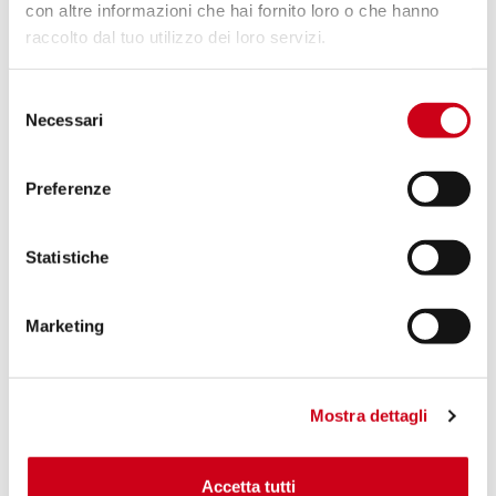
con altre informazioni che hai fornito loro o che hanno
raccolto dal tuo utilizzo dei loro servizi.
Vergleiche
ZUGELASSEN EURO 5
Selezione
Code:
B37A-124T
Necessari
del
Titan SC1-S Schalldämpfer
consenso
Preferenze
860,00 CHF
DETAILS
PRODUKT
Statistiche
Marketing
Mostra dettagli
Accetta tutti