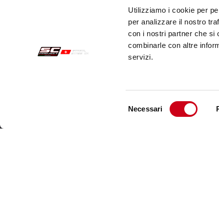
Utilizziamo i cookie per pe
per analizzare il nostro tra
con i nostri partner che si
combinarle con altre inform
servizi.
Selezione
Necessari
del
Sichere Aufträge
Kund
consenso
Zahlungen
Send
Widerrufsercht
Kund
Garantie
Kont
Verkaufsbedingungen
Informationen zur Datenverarbeitung