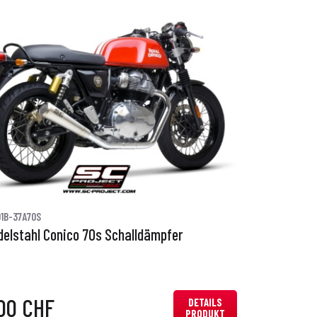
1B-37A70S
delstahl Conico 70s Schalldämpfer
00 CHF
DETAILS
PRODUKT