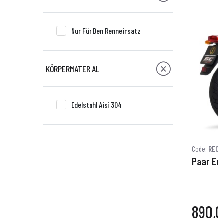
Nur Für Den Renneinsatz
KÖRPERMATERIAL
Edelstahl Aisi 304
Code:
RE0
Paar E
890,