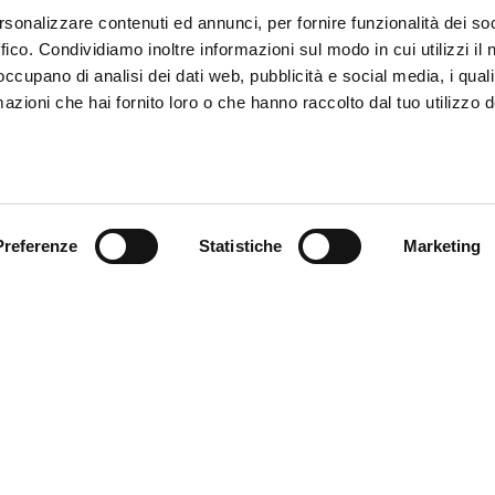
rsonalizzare contenuti ed annunci, per fornire funzionalità dei so
ffico. Condividiamo inoltre informazioni sul modo in cui utilizzi il 
 occupano di analisi dei dati web, pubblicità e social media, i qual
azioni che hai fornito loro o che hanno raccolto dal tuo utilizzo d
Preferenze
Statistiche
Marketing
endienst
Follow us
ung
endienst
akte