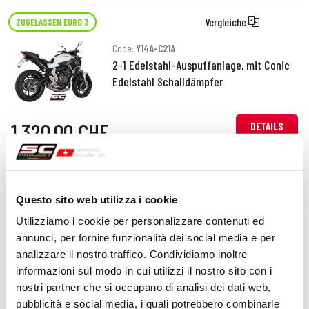
Vergleiche
ZUGELASSEN EURO 3
Code:
Y14A-C21A
2-1 Edelstahl-Auspuffanlage, mit Conic
Edelstahl Schalldämpfer
1.320,00 CHF
DETAILS
PRODUKT
Vergleiche
ZUGELASSEN EURO 3
Questo sito web utilizza i cookie
Code:
Y14A-C41A
Utilizziamo i cookie per personalizzare contenuti ed
2-1 Edelstahl-Auspuffanlage, mit S1
annunci, per fornire funzionalità dei social media e per
Edelstahl Schalldämpfer
analizzare il nostro traffico. Condividiamo inoltre
informazioni sul modo in cui utilizzi il nostro sito con i
1.420,00 CHF
nostri partner che si occupano di analisi dei dati web,
DETAILS
PRODUKT
pubblicità e social media, i quali potrebbero combinarle