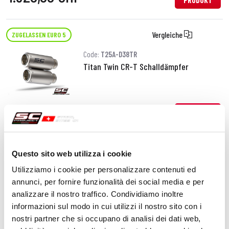
PRODUKT
Vergleiche
ZUGELASSEN EURO 5
Code:
T25A-D38TR
Titan Twin CR-T Schalldämpfer
1.320,00 CHF
DETAILS
PRODUKT
Questo sito web utilizza i cookie
Vergleiche
ZUGELASSEN EURO 5
Utilizziamo i cookie per personalizzare contenuti ed
Code:
T25A-102C
annunci, per fornire funzionalità dei social media e per
Kohlefaser SC1-R GT Schalldämpfer
analizzare il nostro traffico. Condividiamo inoltre
informazioni sul modo in cui utilizzi il nostro sito con i
nostri partner che si occupano di analisi dei dati web,