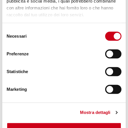
1.050,00 CHF
pubblicità e social media, i quali potrebbero combinarle
DETAILS
PRODUKT
con altre informazioni che hai fornito loro o che hanno
raccolto dal tuo utilizzo dei loro servizi.
Vergleiche
ZUGELASSEN EURO 5
Selezione
Necessari
Code:
T25A-102T
del
Titan SC1-R GT Schalldämpfer
consenso
Preferenze
1.050,00 CHF
DETAILS
Statistiche
PRODUKT
Marketing
Mostra dettagli