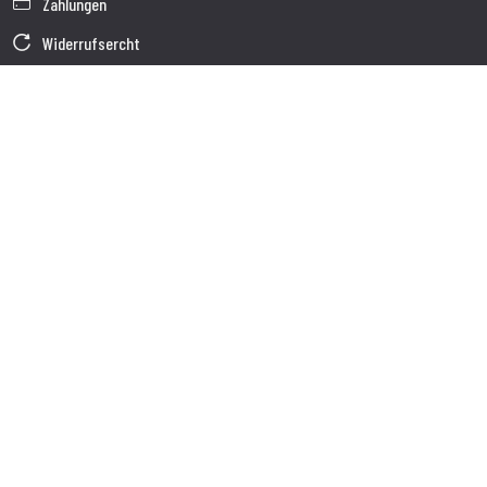
Zahlungen
Widerrufsercht
Garantie
Verkaufsbedingungen
Informationen zur Datenverarbeitung
Unternehmensdaten
Cookie-Richtlinie
Über uns
Kundendienst
Sendung
Kundendienst
Kontakte