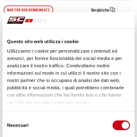
Vergleiche
NUR FÜR DEN RENNEINSATZ
Code:
HU08B-PDE-SS
Decat Edelstahl-Auspuffrohr,
kompatibel mit der spezifischen SC-
Questo sito web utilizza i cookie
Project-Reihe und dem Original
Schalldämpfer
Utilizziamo i cookie per personalizzare contenuti ed
annunci, per fornire funzionalità dei social media e per
260,00 CHF
DETAILS
PRODUKT
analizzare il nostro traffico. Condividiamo inoltre
informazioni sul modo in cui utilizzi il nostro sito con i
nostri partner che si occupano di analisi dei dati web,
pubblicità e social media, i quali potrebbero combinarle
con altre informazioni che hai fornito loro o che hanno
raccolto dal tuo utilizzo dei loro servizi.
Selezione
Necessari
del
consenso