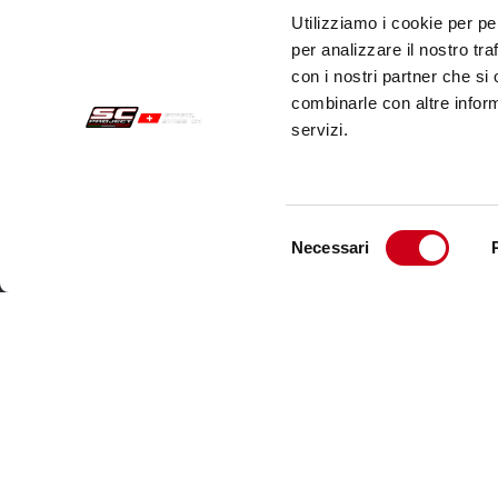
Utilizziamo i cookie per pe
per analizzare il nostro tra
con i nostri partner che si
combinarle con altre inform
servizi.
Selezione
Necessari
del
Sichere Aufträge
Kund
consenso
Zahlungen
Send
Widerrufsercht
Kund
Garantie
Kont
Verkaufsbedingungen
Informationen zur Datenverarbeitung