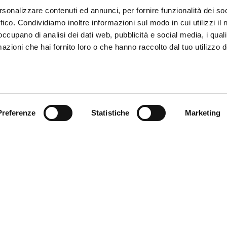
rsonalizzare contenuti ed annunci, per fornire funzionalità dei so
ffico. Condividiamo inoltre informazioni sul modo in cui utilizzi il 
 occupano di analisi dei dati web, pubblicità e social media, i qual
azioni che hai fornito loro o che hanno raccolto dal tuo utilizzo d
Preferenze
Statistiche
Marketing
endienst
Follow us
ung
endienst
akte