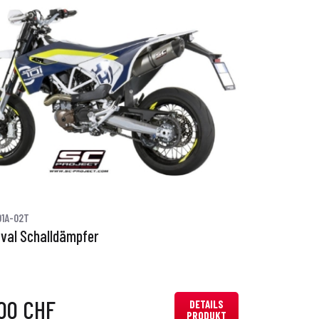
01A-02T
Oval Schalldämpfer
00 CHF
DETAILS
PRODUKT