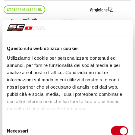
Vergleiche
STRASSENZULASSUNG
Code:
H01A-K12C
Kohlefaser Oval Schalldämpfer
Questo sito web utilizza i cookie
510,00 CHF
DETAILS
Utilizziamo i cookie per personalizzare contenuti ed
PRODUKT
annunci, per fornire funzionalità dei social media e per
analizzare il nostro traffico. Condividiamo inoltre
Vergleiche
informazioni sul modo in cui utilizzi il nostro sito con i
nostri partner che si occupano di analisi dei dati web,
Code:
H01A-CP
pubblicità e social media, i quali potrebbero combinarle
Kohlefaser-Hitzeschild
con altre informazioni che hai fornito loro o che hanno
raccolto dal tuo utilizzo dei loro servizi.
110,00 CHF
DETAILS
Selezione
PRODUKT
Necessari
del