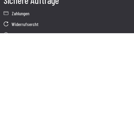
Sichere Aufträge
Zahlungen
Widerrufsercht
Garantie
Verkaufsbedingungen
Informationen zur Datenverarbeitung
Unternehmensdaten
Cookie-Richtlinie
Über uns
Kundendienst
Sendung
Kundendienst