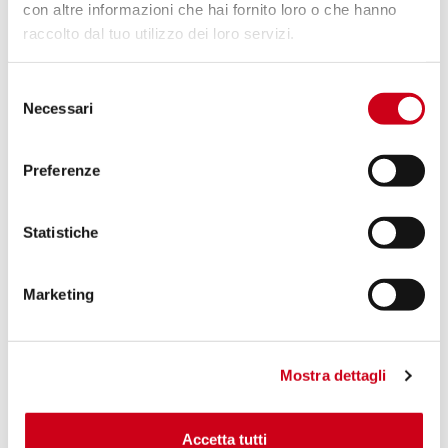
con altre informazioni che hai fornito loro o che hanno
raccolto dal tuo utilizzo dei loro servizi.
Vergleiche
ZUGELASSEN EURO 5
Selezione
Code:
H39A-125T
Necessari
del
Titan SC1-S Schalldämpfer
consenso
Preferenze
840,00 CHF
DETAILS
PRODUKT
Statistiche
Marketing
Mostra dettagli
Accetta tutti