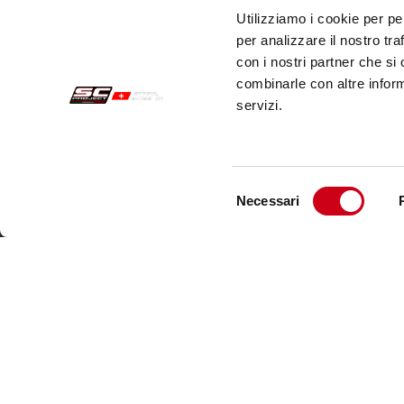
Utilizziamo i cookie per pe
per analizzare il nostro tra
con i nostri partner che si
combinarle con altre inform
servizi.
Selezione
Necessari
del
Sichere Aufträge
Kund
consenso
Zahlungen
Send
Widerrufsercht
Kund
Garantie
Kont
Verkaufsbedingungen
Informationen zur Datenverarbeitung