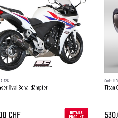
A-12C
Code:
H0
aser Oval Schalldämpfer
Titan 
00 CHF
530
DETAILS
PRODUKT