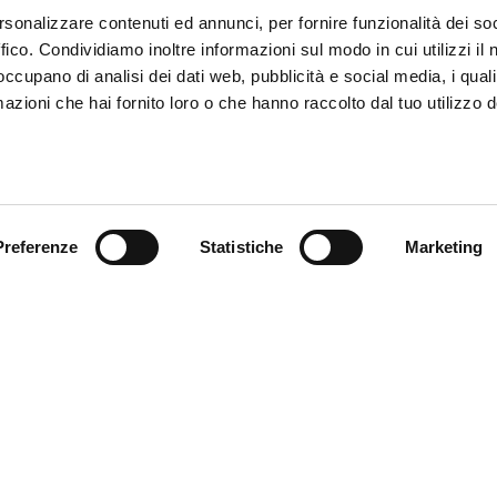
rsonalizzare contenuti ed annunci, per fornire funzionalità dei so
ffico. Condividiamo inoltre informazioni sul modo in cui utilizzi il 
 occupano di analisi dei dati web, pubblicità e social media, i qual
azioni che hai fornito loro o che hanno raccolto dal tuo utilizzo d
Preferenze
Statistiche
Marketing
endienst
Follow us
ung
endienst
akte