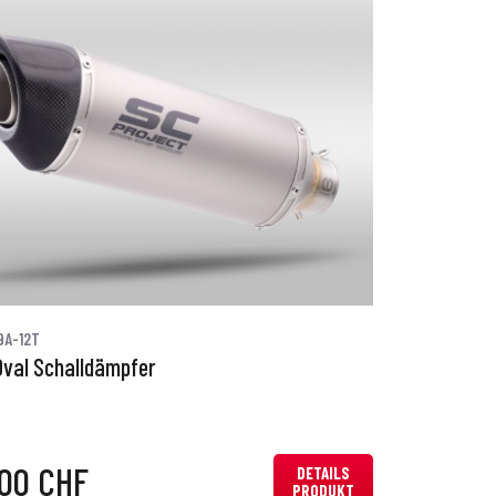
9A-12T
Oval Schalldämpfer
,00 CHF
DETAILS
PRODUKT