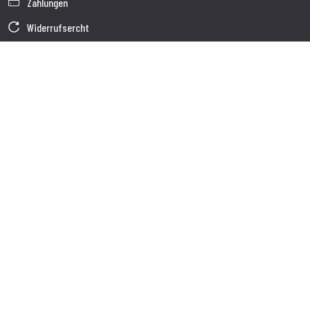
Zahlungen
Widerrufsercht
Garantie
Verkaufsbedingungen
Informationen zur Datenverarbeitung
Unternehmensdaten
Cookie-Richtlinie
Über uns
Kundendienst
Sendung
Kundendienst
Kontakte