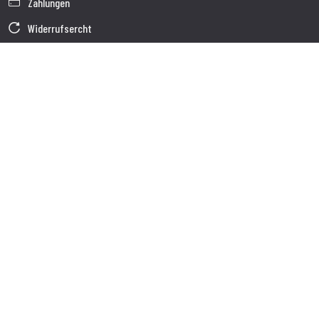
Zahlungen
Widerrufsercht
Garantie
Verkaufsbedingungen
Informationen zur Datenverarbeitung
Unternehmensdaten
Cookie-Richtlinie
Über uns
Kundendienst
Sendung
Kundendienst
Kontakte