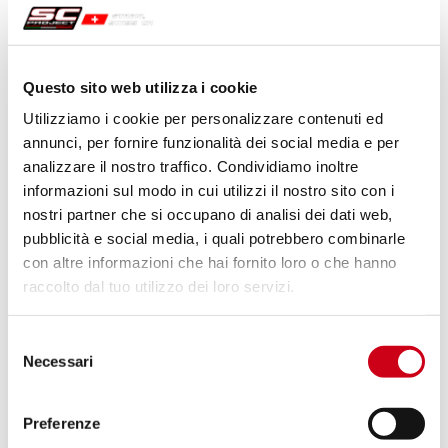
850,00 CHF
PRODUKT
Vergleiche
ZUGELASSEN EURO 5
Questo sito web utilizza i cookie
Code:
B33B-90C
Utilizziamo i cookie per personalizzare contenuti ed
Kohlefaser SC1-R Schalldämpfer
annunci, per fornire funzionalità dei social media e per
analizzare il nostro traffico. Condividiamo inoltre
informazioni sul modo in cui utilizzi il nostro sito con i
nostri partner che si occupano di analisi dei dati web,
1.070,00 CHF
DETAILS
pubblicità e social media, i quali potrebbero combinarle
PRODUKT
con altre informazioni che hai fornito loro o che hanno
raccolto dal tuo utilizzo dei loro servizi.
Vergleiche
ZUGELASSEN EURO 5
Selezione
Code:
B33B-90T
Necessari
del
Titan SC1-R Schalldämpfer
consenso
Preferenze