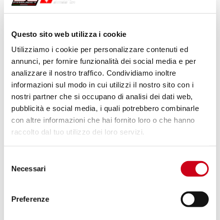
Vergleiche
NUR FÜR DEN RENNEINSATZ
Questo sito web utilizza i cookie
Code:
KTM21A-41MB
Utilizziamo i cookie per personalizzare contenuti ed
Titan S1 Schalldämpfer, mattschwarz
annunci, per fornire funzionalità dei social media e per
analizzare il nostro traffico. Condividiamo inoltre
informazioni sul modo in cui utilizzi il nostro sito con i
nostri partner che si occupano di analisi dei dati web,
920,00 CHF
DETAILS
pubblicità e social media, i quali potrebbero combinarle
PRODUKT
con altre informazioni che hai fornito loro o che hanno
raccolto dal tuo utilizzo dei loro servizi.
Vergleiche
NUR FÜR DEN RENNEINSATZ
Selezione
Code:
KTM21A-38TR
Necessari
del
Titan CR-T Schalldämpfer, mit
consenso
Schutzgitter
Preferenze
DETAILS