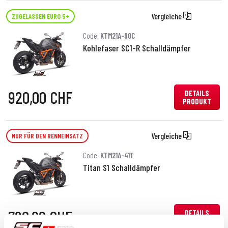
Vergleiche
ZUGELASSEN EURO 5+
Code:
KTM21A-90C
Kohlefaser SC1-R Schalldämpfer
920,00 CHF
DETAILS
PRODUKT
Vergleiche
NUR FÜR DEN RENNEINSATZ
Code:
KTM21A-41T
Titan S1 Schalldämpfer
780,00 CHF
DETAILS
PRODUKT