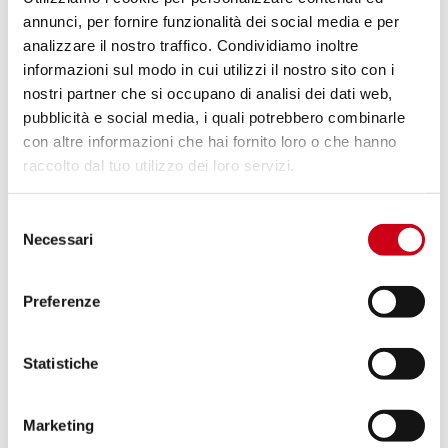
PRODUKT
annunci, per fornire funzionalità dei social media e per
analizzare il nostro traffico. Condividiamo inoltre
Vergleiche
NUR FÜR DEN RENNEINSATZ
informazioni sul modo in cui utilizzi il nostro sito con i
nostri partner che si occupano di analisi dei dati web,
Code:
HD03A-105T
pubblicità e social media, i quali potrebbero combinarle
Titan SC1-R GT Schalldämpfer, mit
con altre informazioni che hai fornito loro o che hanno
Rennsport-Verbindungsrohr
raccolto dal tuo utilizzo dei loro servizi.
1.050,00 CHF
DETAILS
Selezione
PRODUKT
Necessari
del
consenso
Preferenze
Vergleiche
NUR FÜR DEN RENNEINSATZ
Code:
HD03A-RC-SS
Rennsport-Verbindungsrohr, kompatibel
Statistiche
mit Adventure- und dem Original
Schalldämpfer
Marketing