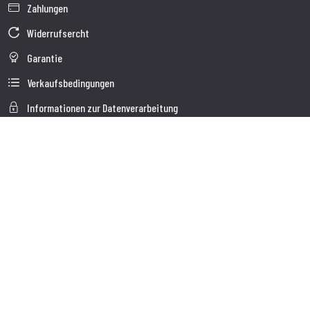
Zahlungen
Widerrufsercht
Garantie
Verkaufsbedingungen
Informationen zur Datenverarbeitung
Unternehmensdaten
Cookie-Richtlinie
Über uns
Kundendienst
Sendung
Kundendienst
Kontakte