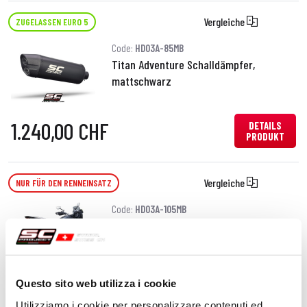
Vergleiche
ZUGELASSEN EURO 5
Code:
HD03A-85MB
Titan Adventure Schalldämpfer,
mattschwarz
1.240,00 CHF
DETAILS
PRODUKT
Vergleiche
NUR FÜR DEN RENNEINSATZ
Code:
HD03A-105MB
Titan SC1-R GT Schalldämpfer,
mattschwarz, mit Rennsport-
Verbindungsrohr
Questo sito web utilizza i cookie
1.240,00 CHF
DETAILS
Utilizziamo i cookie per personalizzare contenuti ed