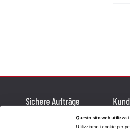
Sichere Aufträge
Kund
Zahlungen
Send
Questo sito web utilizza i
Widerrufsercht
Kund
Utilizziamo i cookie per pe