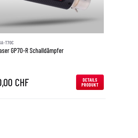
6A-T70C
aser GP70-R Schalldämpfer
0,00 CHF
DETAILS
PRODUKT