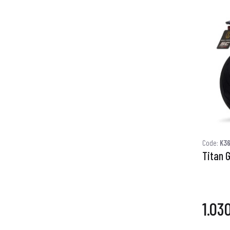
Code:
K3
Titan 
1.03