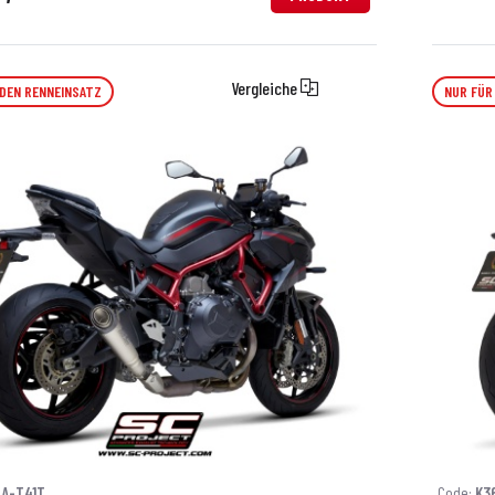
Vergleiche
 DEN RENNEINSATZ
NUR FÜR
6A-T41T
Code:
K3