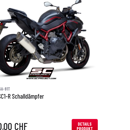
6A-91T
SC1-R Schalldämpfer
0,00 CHF
DETAILS
PRODUKT