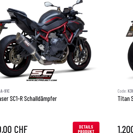
A-91C
Code:
K3
aser SC1-R Schalldämpfer
Titan 
0,00 CHF
1.20
DETAILS
PRODUKT