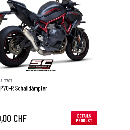
6A-T70T
GP70-R Schalldämpfer
0,00 CHF
DETAILS
PRODUKT