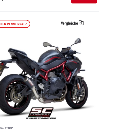
Vergleiche
 DEN RENNEINSATZ
6A-T36C