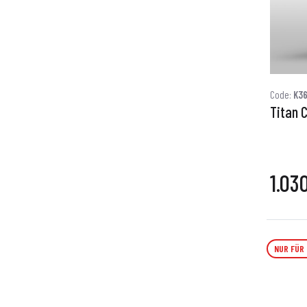
Code:
K3
Titan 
1.03
NUR FÜR