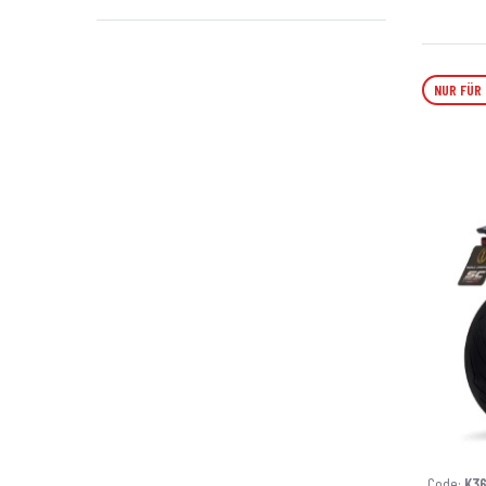
NUR FÜR
Code:
K3