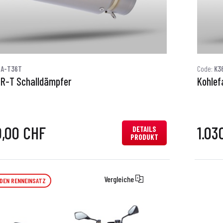
6A-T36T
Code:
K3
CR-T Schalldämpfer
Kohlef
0,00 CHF
1.03
DETAILS
PRODUKT
Vergleiche
 DEN RENNEINSATZ