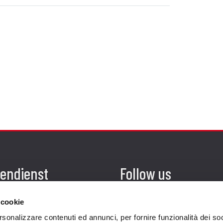
endienst
Follow us
ung
 cookie
endienst
rsonalizzare contenuti ed annunci, per fornire funzionalità dei so