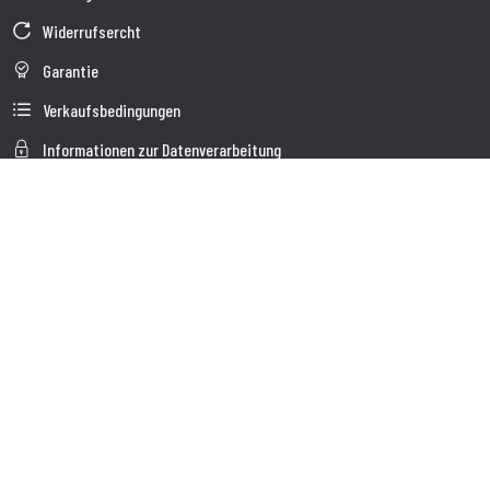
Widerrufsercht
Garantie
Verkaufsbedingungen
Informationen zur Datenverarbeitung
Unternehmensdaten
Cookie-Richtlinie
Über uns
Kundendienst
Sendung
Kundendienst
Kontakte