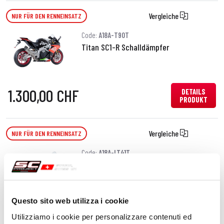
Vergleiche
NUR FÜR DEN RENNEINSATZ
Code:
A18A-T90T
Titan SC1-R Schalldämpfer
1.300,00 CHF
DETAILS
PRODUKT
Vergleiche
NUR FÜR DEN RENNEINSATZ
Code:
A18A-LT41T
Titan S1 Schalldämpfer, Niedrige
position
Questo sito web utilizza i cookie
1.270,00 CHF
DETAILS
Utilizziamo i cookie per personalizzare contenuti ed
PRODUKT