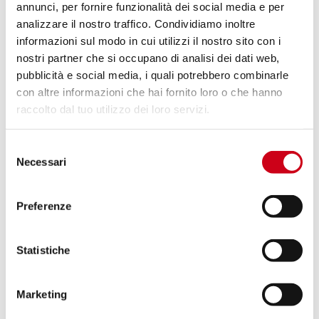
annunci, per fornire funzionalità dei social media e per
analizzare il nostro traffico. Condividiamo inoltre
Vergleiche
NUR FÜR DEN RENNEINSATZ
informazioni sul modo in cui utilizzi il nostro sito con i
nostri partner che si occupano di analisi dei dati web,
Code:
A18A-HT36C
pubblicità e social media, i quali potrebbero combinarle
Kohlefaser CR-T Schalldämpfer, Hohe
con altre informazioni che hai fornito loro o che hanno
position
raccolto dal tuo utilizzo dei loro servizi.
1.190,00 CHF
DETAILS
Selezione
PRODUKT
Necessari
del
consenso
Vergleiche
NUR FÜR DEN RENNEINSATZ
Preferenze
Code:
A18A-HT36T
Titan CR-T Schalldämpfer, Hohe position
Statistiche
Marketing
DETAILS