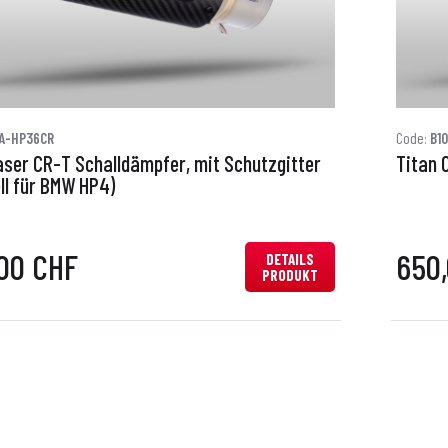
0A-HP36CR
Code:
B1
aser CR-T Schalldämpfer, mit Schutzgitter
Titan 
ll für BMW HP4)
00 CHF
650
DETAILS
PRODUKT