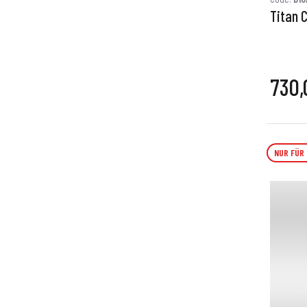
Titan 
730,
NUR FÜR