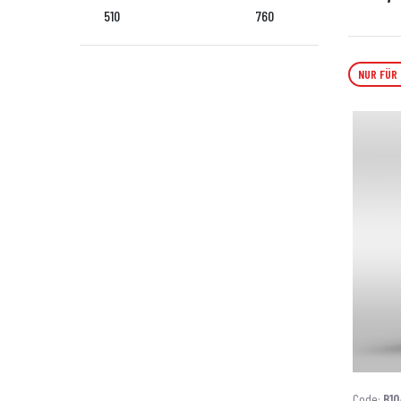
510
760
NUR FÜR
Code:
B10