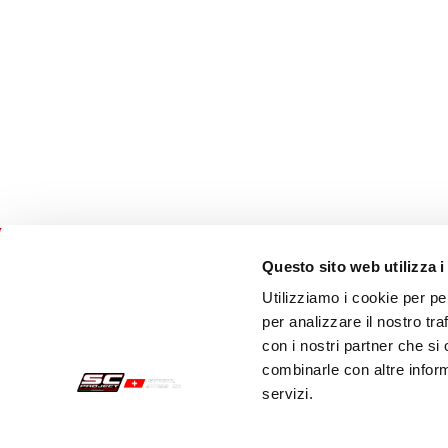
Questo sito web utilizza i
Utilizziamo i cookie per pe
Sichere Aufträge
Kund
per analizzare il nostro tra
con i nostri partner che si
Zahlungen
Send
combinarle con altre inform
servizi.
Widerrufsercht
Kund
Garantie
Kont