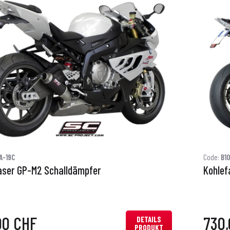
A-19C
Code:
B1
aser GP-M2 Schalldämpfer
Kohlef
00 CHF
730
DETAILS
PRODUKT