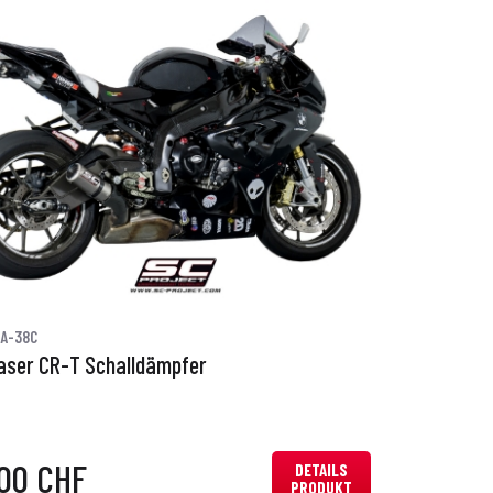
0A-38C
aser CR-T Schalldämpfer
,00 CHF
DETAILS
PRODUKT