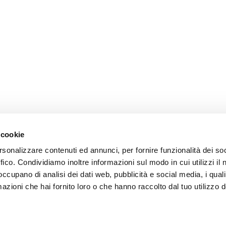
 cookie
rsonalizzare contenuti ed annunci, per fornire funzionalità dei so
endienst
Follow us
ffico. Condividiamo inoltre informazioni sul modo in cui utilizzi il 
 occupano di analisi dei dati web, pubblicità e social media, i qual
ung
azioni che hai fornito loro o che hanno raccolto dal tuo utilizzo d
endienst
akte