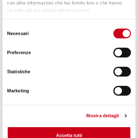
con altre informazioni che hai fornito loro o che hanno
raccolto dal tuo utilizzo dei loro servizi.
Vergleiche
ZUGELASSEN EURO 4
Selezione
Code:
H19A-16T
Necessari
del
Titan Oval Schalldämpfer
consenso
Preferenze
650,00 CHF
DETAILS
PRODUKT
Statistiche
Marketing
Mostra dettagli
Accetta tutti