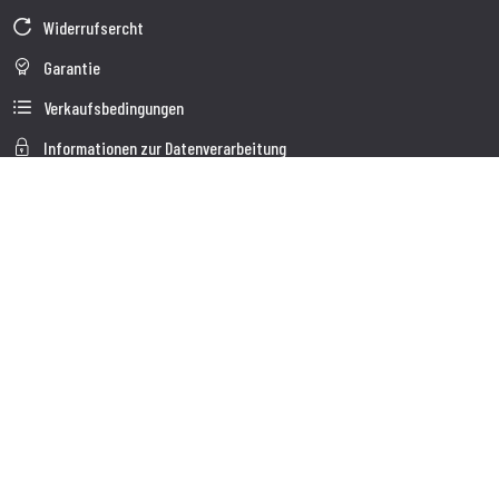
Widerrufsercht
Garantie
Verkaufsbedingungen
Informationen zur Datenverarbeitung
Unternehmensdaten
Cookie-Richtlinie
Über uns
Kundendienst
Sendung
Kundendienst
Kontakte