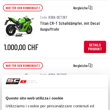
Vergleiche
NUR FÜR DEN RENNEINSATZ
Code:
K38A-DET36T
Titan CR-T Schalldämpfer, mit Decat
Auspuffrohr
1.000,00 CHF
DETAILS
PRODUKT
Vergleiche
NUR FÜR DEN RENNEINSATZ
Code:
K38A-DET91T
Titan SC1-R Schalldämpfer, mit Decat
Auspuffrohr
Questo sito web utilizza i cookie
1.190,00 CHF
DETAILS
Utilizziamo i cookie per personalizzare contenuti ed
PRODUKT