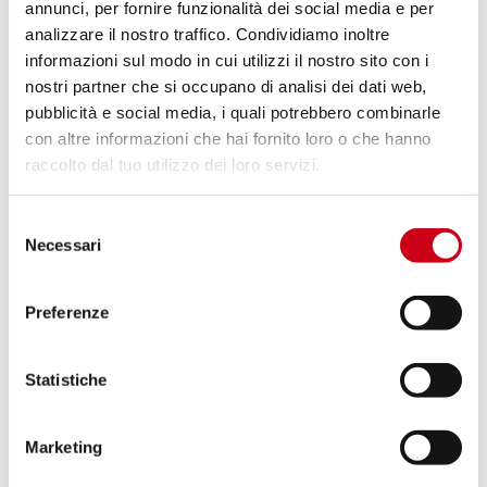
annunci, per fornire funzionalità dei social media e per
analizzare il nostro traffico. Condividiamo inoltre
Vergleiche
NUR FÜR DEN RENNEINSATZ
informazioni sul modo in cui utilizzi il nostro sito con i
nostri partner che si occupano di analisi dei dati web,
Code:
K38A-DET91C
pubblicità e social media, i quali potrebbero combinarle
Kohlefaser SC1-R Schalldämpfer, mit
con altre informazioni che hai fornito loro o che hanno
Decat Auspuffrohr
raccolto dal tuo utilizzo dei loro servizi.
1.190,00 CHF
DETAILS
Selezione
PRODUKT
Necessari
del
consenso
Preferenze
Vergleiche
NUR FÜR DEN RENNEINSATZ
Code:
K38A-DET41T
Titan S1 Schalldämpfer, mit Decat
Statistiche
Auspuffrohr
Marketing
DETAILS