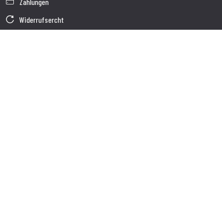
Zahlungen
Widerrufsercht
Garantie
Verkaufsbedingungen
Informationen zur Datenverarbeitung
Unternehmensdaten
Cookie-Richtlinie
Über uns
Kundendienst
Sendung
Kundendienst
Kontakte