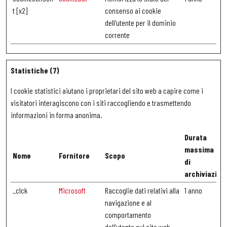
t [x2]
consenso ai cookie
dell'utente per il dominio
corrente
Statistiche (7)
I cookie statistici aiutano i proprietari del sito web a capire come i
visitatori interagiscono con i siti raccogliendo e trasmettendo
informazioni in forma anonima.
Durata
massima
Nome
Fornitore
Scopo
di
archiviazion
_clck
Microsoft
Raccoglie dati relativi alla
1 anno
navigazione e al
comportamento
dell'utente sul sito web -