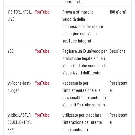
incorporati.
VISITOR_INFO1_
YouTube
Prova a stimare la
180 giorni
LIVE
velocità della
connessione dell'utente
su pagine con video
YouTube integrati.
YSC
YouTube
Registra un ID univoco per
Sessione
statistiche legate a quali
video YouTube sono stati
visualizzati dall'utente.
yt-icons-last-
YouTube
Necessario per
Persistent
purged
l'implementazione e la
e
funzionalità dei contenuti
video di YouTube sul sito.
ytidb::LAST_R
YouTube
Utilizzato per tracciare
Persistent
ESULT_ENTRY_
l'interazione dell'utente
e
KEY
con i contenuti