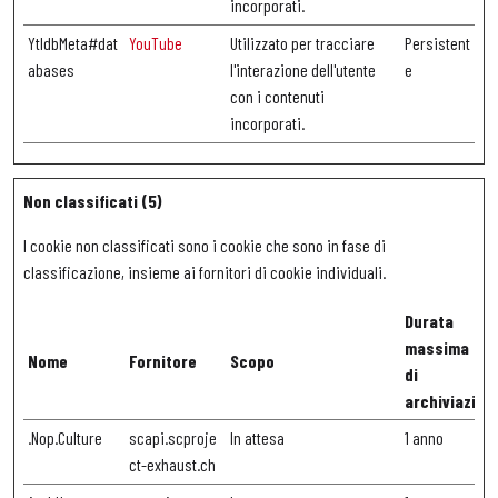
incorporati.
YtIdbMeta#dat
YouTube
Utilizzato per tracciare
Persistent
abases
l'interazione dell'utente
e
con i contenuti
incorporati.
Non classificati (5)
I cookie non classificati sono i cookie che sono in fase di
classificazione, insieme ai fornitori di cookie individuali.
Durata
massima
Nome
Fornitore
Scopo
di
archiviazion
.Nop.Culture
scapi.scproje
In attesa
1 anno
ct-exhaust.ch