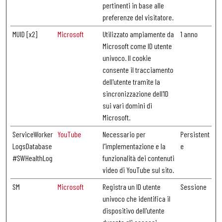
pertinenti in base alle
preferenze del visitatore.
MUID [x2]
Microsoft
Utilizzato ampiamente da
1 anno
Microsoft come ID utente
univoco. Il cookie
consente il tracciamento
dell'utente tramite la
sincronizzazione dell'ID
sui vari domini di
Microsoft.
ServiceWorker
YouTube
Necessario per
Persistent
LogsDatabase
l'implementazione e la
e
#SWHealthLog
funzionalità dei contenuti
video di YouTube sul sito.
SM
Microsoft
Registra un ID utente
Sessione
univoco che identifica il
dispositivo dell'utente