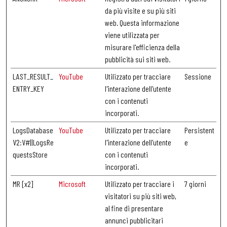
da più visite e su più siti
web. Questa informazione
viene utilizzata per
misurare l'efficienza della
pubblicità sui siti web.
LAST_RESULT_
YouTube
Utilizzato per tracciare
Sessione
ENTRY_KEY
l'interazione dell'utente
con i contenuti
incorporati.
LogsDatabase
YouTube
Utilizzato per tracciare
Persistent
V2:V#||LogsRe
l'interazione dell'utente
e
questsStore
con i contenuti
incorporati.
MR [x2]
Microsoft
Utilizzato per tracciare i
7 giorni
visitatori su più siti web,
al fine di presentare
annunci pubblicitari