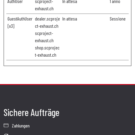
AuthUser
scproject-
In attesa
1 anno
exhaust.ch
GuestAuthUser
dealer.scproje
In attesa
Sessione
[x3]
ct-exhaust.ch
scproject-
exhaust.ch
shop.scprojec
t-exhaust.ch
Sichere Aufträge
Zahlungen