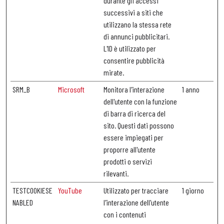
durante gli accessi
successivi a siti che
utilizzano la stessa rete
di annunci pubblicitari.
L'ID è utilizzato per
consentire pubblicità
mirate.
SRM_B
Microsoft
Monitora l'interazione
1 anno
dell'utente con la funzione
di barra di ricerca del
sito. Questi dati possono
essere impiegati per
proporre all'utente
prodotti o servizi
rilevanti.
TESTCOOKIESE
YouTube
Utilizzato per tracciare
1 giorno
NABLED
l'interazione dell'utente
con i contenuti