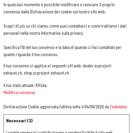
In qualsiasi momento è possibile modificare o revocare il proprio
consenso dalla Dichiarazione dei cookie sul nostro sito web.
Scopri di più su chi siamo, come puoi contattarci e come trattiamo i dati
personali nella nostra Informativa sulla privacy.
Specifica l’ID del tuo consenso e la data di quando ci hai contattati per
quanto riguarda il tuo consenso.
Il tuo consenso si applica ai seguenti siti web: dealer.scproject-
exhaust.ch, shop.scproject-exhaust.ch
Il tuo stato attuale: Rifiuta.
Modifica consenso
Dichiarazione Cookie aggiornata l'ultima volta il 04/08/2026 da
Cookiebot
:
Necessari (3)
I cookie necessari contribuiscono a rendere fruibile il sito web