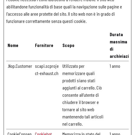
abilitandone funzionalità di base quali la navigazione sulle pagine e
l'accesso alle aree protette del sito. Il sito web non è in grado di
funzionare correttamente senza questi cookie.
Durata
massima
Nome
Fornitore
Scopo
di
archiviazion
.Nop.Customer
scapi.scproje
Utilizzato per
1 anno
ct-exhaust.ch
memorizzare quali
prodotti siano stati
aggiunti al carrello. Ciò
consente all'utente di
chiudere il browser e
tornare al sito web
mantenendo tali articoli
nel carrello.
CookieConsen
Cookiebot
Memorizza lo stato del
1 anno