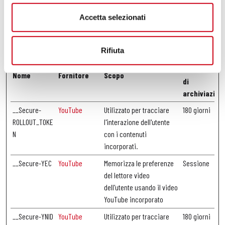
web. La finalità è quella di presentare annunci pubblicitari che siano
Accetta selezionati
rilevanti e coinvolgenti per il singolo utente e quindi di maggior valore
per editori e inserzionisti di terze parti.
Rifiuta
Durata
massima
Nome
Fornitore
Scopo
di
archiviazion
__Secure-
YouTube
Utilizzato per tracciare
180 giorni
ROLLOUT_TOKE
l'interazione dell'utente
N
con i contenuti
incorporati.
__Secure-YEC
YouTube
Memorizza le preferenze
Sessione
del lettore video
dell'utente usando il video
YouTube incorporato
__Secure-YNID
YouTube
Utilizzato per tracciare
180 giorni