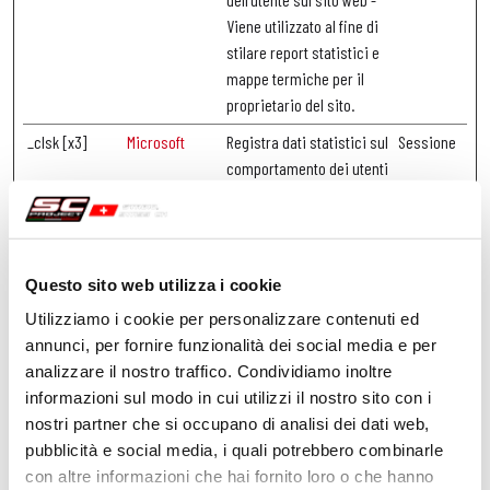
Viene utilizzato al fine di
stilare report statistici e
mappe termiche per il
proprietario del sito.
_clsk [x3]
Microsoft
Registra dati statistici sul
Sessione
comportamento dei utenti
sul sito web. Questi
vengono utilizzati per
l'analisi interna
dall'operatore del sito.
Questo sito web utilizza i cookie
_cltk
Microsoft
Registra dati statistici sul
Sessione
Utilizziamo i cookie per personalizzare contenuti ed
comportamento dei utenti
annunci, per fornire funzionalità dei social media e per
sul sito web. Questi
analizzare il nostro traffico. Condividiamo inoltre
vengono utilizzati per
informazioni sul modo in cui utilizzi il nostro sito con i
l'analisi interna
nostri partner che si occupano di analisi dei dati web,
dall'operatore del sito.
pubblicità e social media, i quali potrebbero combinarle
con altre informazioni che hai fornito loro o che hanno
_ga_VNJYDGV
scproject-
Utilizzato da Google
Sessione