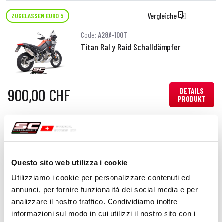
Vergleiche
ZUGELASSEN EURO 5
Code:
A28A-100T
Titan Rally Raid Schalldämpfer
900,00 CHF
DETAILS
PRODUKT
Vergleiche
NUR FÜR DEN RENNEINSATZ
Code:
A28A-PFS-SS
2-1 Edelstahl-Krümmer, kompatibel mit
Questo sito web utilizza i cookie
der spezifischen SC-Project-Reihe und
Utilizziamo i cookie per personalizzare contenuti ed
dem Original Schalldämpfer
annunci, per fornire funzionalità dei social media e per
analizzare il nostro traffico. Condividiamo inoltre
920,00 CHF
informazioni sul modo in cui utilizzi il nostro sito con i
DETAILS