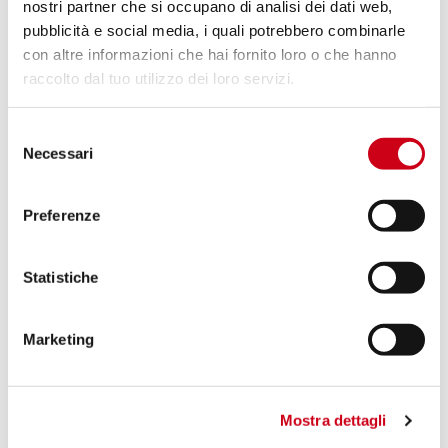
PRODUKT
nostri partner che si occupano di analisi dei dati web,
pubblicità e social media, i quali potrebbero combinarle
con altre informazioni che hai fornito loro o che hanno
Vergleiche
NUR FÜR DEN RENNEINSATZ
raccolto dal tuo utilizzo dei loro servizi.
Code:
A28A-PFS-FT
2-1-Titankrümmer, kompatibel mit der
Selezione
spezifischen SC-Project-Reihe und dem
Necessari
del
Original Schalldämpfer
consenso
Preferenze
1.190,00 CHF
DETAILS
PRODUKT
Statistiche
Marketing
Mostra dettagli